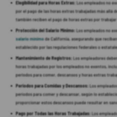
Elegibilidad para Horas Extras:
Los empleados no exe
por el pago de las horas extras trabajadas más allá d
también reciben el pago de horas extras por trabajar
Protección del Salario Mínimo:
Los empleados no exe
salario mínimo
de California, asegurando que reciban
establecido por las regulaciones federales o estatale
Mantenimiento de Registros:
Los empleadores deben 
horas trabajadas por los empleados no exentos, inclu
periodos para comer, descansos y horas extras traba
Periodos para Comidas y Descansos:
Los empleados
periodos para comer y descansar, según lo establecido
proporcionar estos descansos puede resultar en san
Pago por Todas las Horas Trabajadas:
Los empleado