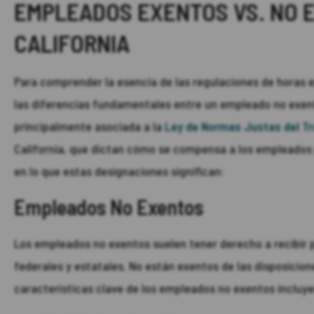
EMPLEADOS EXENTOS VS. NO 
CALIFORNIA
Para comprender la esencia de las regulaciones de horas ext
las diferencias fundamentales entre un empleado no exent
principalmente asociada a la
Ley de Normas Justas del Tr
California, que dictan cómo se compensa a los empleados 
en lo que estas designaciones significan:
Empleados No Exentos
Los empleados no exentos suelen tener derecho a recibir p
federales y estatales. No están exentos de las disposicion
características clave de los empleados no exentos incluye