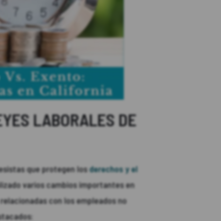
EYES LABORALES DE
resistas que protegen los
derechos y el
alizado varios cambios importantes en
s relacionadas con los empleados no
stacados: