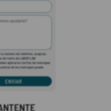
r tu número de teléfono, aceptas
es de texto de LABOR LAW
den aplicarse tarifas de mensajes
ecuencia de los mensajes puede
ENVIAR
ANTENTE