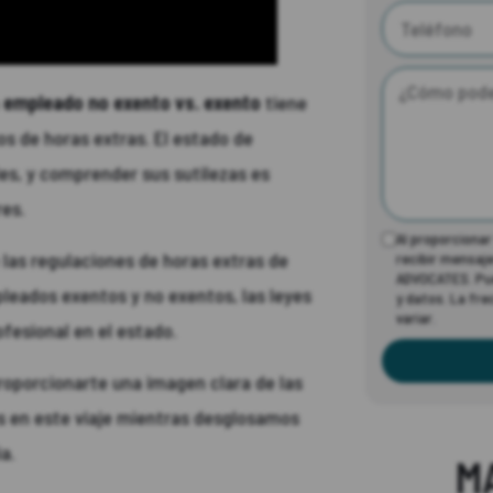
n
empleado no exento vs. exento
tiene
os de horas extras. El estado de
les, y comprender sus sutilezas es
res.
Al proporciona
e las regulaciones de horas extras de
recibir mensaj
ADVOCATES. Pue
pleados exentos y no exentos, las leyes
y datos. La fr
variar.
ofesional en el estado.
oporcionarte una imagen clara de las
s en este viaje mientras desglosamos
a.
M