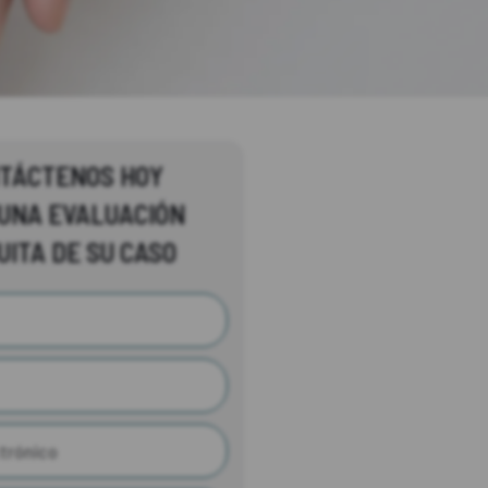
TÁCTENOS HOY
UNA EVALUACIÓN
UITA DE SU CASO