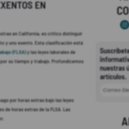
EXENTOS EN
C
ras en California, es crítico distinguir
o y uno exento. Esta clasificación está
Suscríbete
abajo (FLSA)
y las leyes laborales de
informati
por su tiempo y trabajo. Profundicemos
nuestras ú
artículos.
ago por horas extras bajo las leyes
es de horas extras de la FLSA. Las
A
n: