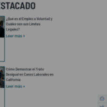
ESTACADO
¿Qué es el Empleo a Voluntad y
Cuáles son sus Límites
Legales?
Leer más »
Cómo Demostrar el Trato
Desigual en Casos Laborales en
California
Leer más »