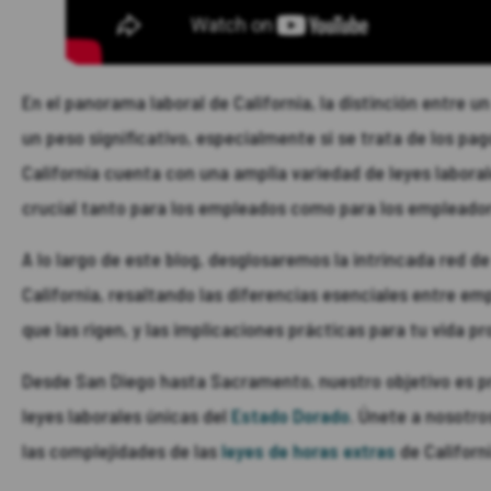
En el panorama laboral de California, la distinción entre u
un peso significativo, especialmente si se trata de los pag
California cuenta con una amplia variedad de leyes labora
crucial tanto para los empleados como para los empleado
A lo largo de este blog, desglosaremos la intrincada red d
California, resaltando las diferencias esenciales entre em
que las rigen, y las implicaciones prácticas para tu vida pr
Desde San Diego hasta Sacramento, nuestro objetivo es pr
leyes laborales únicas del
Estado Dorado
. Únete a nosotro
las complejidades de las
leyes de horas extras
de Californi