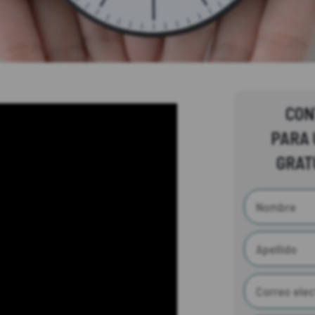
CON
PARA 
GRAT