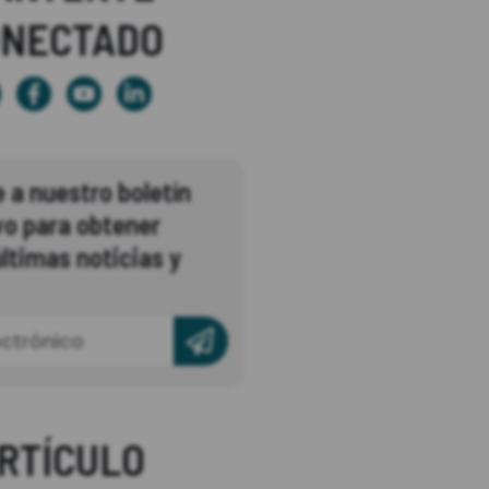
ONECTADO
 a nuestro boletín
vo para obtener
ltimas noticias y
RTÍCULO