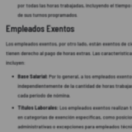
por todas las horas trabajadas, incluyendo el tiemp
de sus turnos programados.
Empleados Exentos
Los empleados exentos, por otro lado, están exentos de ci
tienen derecho al pago de horas extras. Las característic
incluyen:
Base Salarial:
Por lo general, a los empleados exentos
independientemente de la cantidad de horas trabajad
cada período de nómina.
Títulos Laborales:
Los empleados exentos realizan t
en categorías de exención específicas, como posicio
administrativas o excepciones para empleados técn