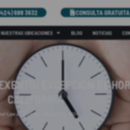
(424) 688 3632
CONSULTA GRATUITA
NUESTRAS UBICACIONES
BLOG
NOTICIAS
CO
EXENTO: EXCEPCIÓN DE HO
CALIFORNIA
bor Law Advocates.
January 17, 2024