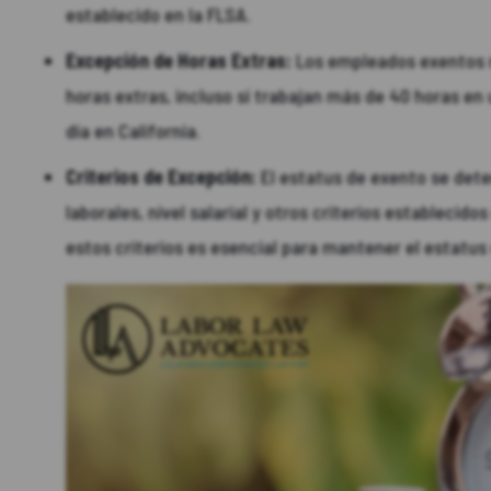
establecido en la FLSA.
Excepción de Horas Extras:
Los empleados exentos no
horas extras, incluso si trabajan más de 40 horas en
día en California.
Criterios de Excepción:
El estatus de exento se dete
laborales, nivel salarial y otros criterios establecido
estos criterios es esencial para mantener el estatu