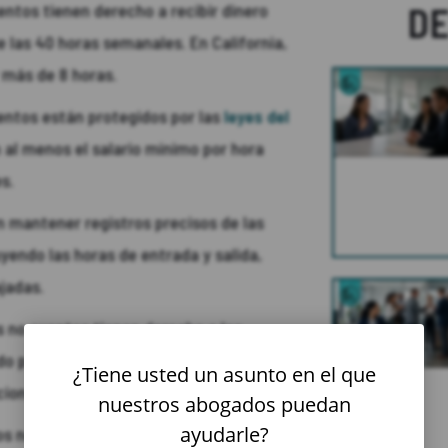
D
ntos tienen derecho a recibir dinero
e las 40 horas semanales. En California,
 más de 8 horas.
ntos están protegidos por las
leyes del
 al menos el salario mínimo por hora
s.
mantener registros precisos de las
yendo las horas de entrada y salida,
jadas.
 no exentos tienen derecho a los
 por la ley estatal de California. No
¿Tiene usted un asunto en el que
ciones para los empleadores.
nuestros abogados puedan
ayudarle?
s no exentos deben ser remunerados