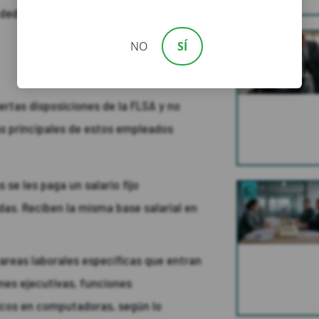
o dedicado a sus tareas antes o después
NO
SÍ
ertas disposiciones de la FLSA y no
as principales de estos empleados
 se les paga un salario fijo
as. Reciben la misma base salarial en
areas laborales específicas que entran
nes ejecutivas, funciones
icos en computadoras, según lo