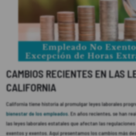
CAMBIOS RECIENTES EN LAS L
CALIFORNIA
California tiene historia al promulgar leyes laborales prog
bienestar de los empleados
. En años recientes, se han re
las leyes laborales estatales que afectan las regulacione
exentos y exentos. Aquí presentamos los cambios más de