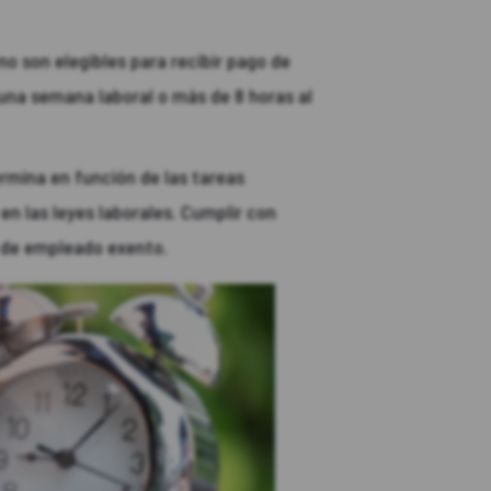
 son elegibles para recibir pago de
 una semana laboral o más de 8 horas al
rmina en función de las tareas
s en las leyes laborales. Cumplir con
s de empleado exento.