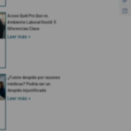
Acoso Quid Pro Quo vs.
Ambiente Laboral Hostil: 5
Diferencias Clave
Leer más »
¿Fuiste despido por razones
médicas? Podría ser un
despido injustificado
Leer más »