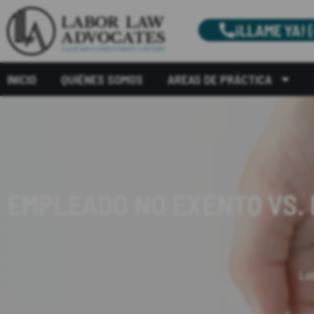
¡LLAME YA! 
INICIO
QUIÉNES SOMOS
AREAS DE PRÁCTICA
EMPLEADO NO EXENTO VS. 
La