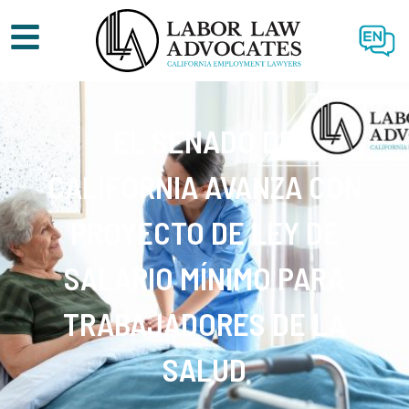
EN
EL SENADO DE
CALIFORNIA AVANZA CON
PROYECTO DE LEY DE
SALARIO MÍNIMO PARA
TRABAJADORES DE LA
SALUD