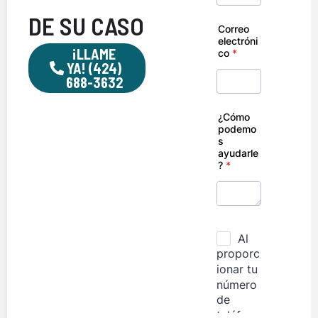
DE SU CASO
¡LLAME
YA! (424)
688-3632