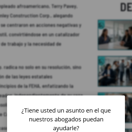
D
empleado afroamericano, Terry Pavey,
nley Construction Corp., alegando
y se centraron en acciones negativas y
stil, convirtiéndose en un catalizador
 de trabajo y la necesidad de
 radica no solo en su resolución, sino
ón de las leyes estatales
rincipios de la FEHA, enfatizando la
leados, independientemente de su raza
nsolidar el marco legal que protege a los
¿Tiene usted un asunto en el que
 California.
nuestros abogados puedan
ayudarle?
casos posteriores de
discriminación