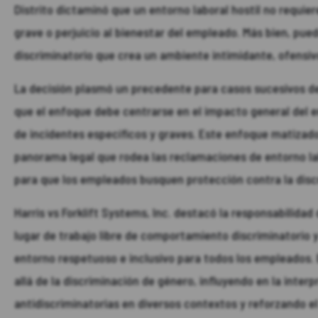
Distrito dictaminó que un entorno laboral hostil no requie
grave o perjuicio al bienestar del empleado. Más bien, pu
discriminatorio que crea un ambiente intimidante, ofensivo
La decisión plasmó un precedente para casos sucesivos de
que el enfoque debe centrarse en el impacto general del e
de incidentes específicos y graves. Este enfoque matizado
panorama legal que rodea las reclamaciones de entorno la
para que los empleados busquen protección contra la disc
Harris vs Forklift Systems, Inc. destacó la responsabilid
lugar de trabajo libre de comportamiento discriminatorio 
entorno respetuoso e inclusivo para todos los empleados.
allá de la discriminación de género, influyendo en la interp
antidiscriminatorias en diversos contextos y reforzando e