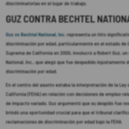
discriminatorias en el lugar de trabajo.
GUZ CONTRA BECHTEL NATIONAL
Guz vs Bechtel National, Inc.
representa un hito significati
discriminación por edad, particularmente en el estado de Ca
Suprema de California en 2000, involucró a Robert Guz, u
National, Inc., que alegó que fue despedido injustamente de
discriminación por edad.
En el centro del asunto estaba la interpretación de la Ley
California (FEHA) en relación con decisiones de empleo re
de impacto variado. Guz argumentó que su despido fue res
brindó una oportunidad crucial para que el tribunal clarifi
reclamaciones de discriminación por edad bajo la FEHA.