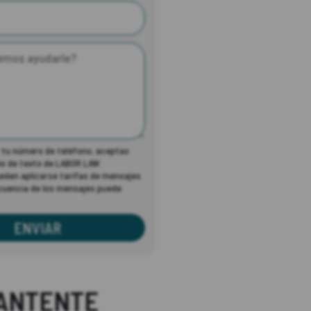
r tu número de teléfono, aceptas
es de texto de LABOR LAW
den aplicarse tarifas de mensajes
ecuencia de los mensajes puede
ENVIAR
ANTENTE