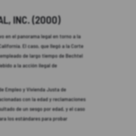
, INC. (2000)
vo en el panorama legal en torno a la
lifornia. El caso, que llegó a la Corte
n empleado de largo tiempo de Bechtel
bido a la acción ilegal de
 de Empleo y Vivienda Justa de
lacionadas con la edad y reclamaciones
ultado de un sesgo por edad, y el caso
cara los estándares para probar