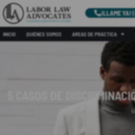
¡LLAME YA! 
INICIO
QUIÉNES SOMOS
AREAS DE PRÁCTICA
5 CASOS DE DISCRIMINAC
L