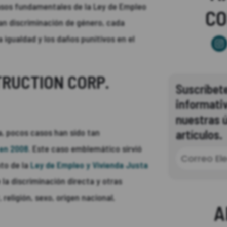
casos fundamentales de la Ley de Empleo
C
ran discriminación de género, cada
 igualdad y los daños punitivos en el
RUCTION CORP.
Suscríbete
informati
nuestras ú
ia, pocos casos han sido tan
artículos.
 en 2008
. Este caso emblemático sirvió
to de la
Ley de Empleo y Vivienda Justa
e la discriminación directa y otras
religión, sexo, origen nacional,
A