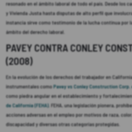
resonado en el ámbito laboral de todo el país. Desde los 
y Vivienda Justa hasta disputas de alto perfil que involuc
instancia sirve como testimonio de la lucha continua por la
ámbito del derecho laboral.
PAVEY CONTRA CONLEY CONST
(2008)
En la evolución de los derechos del trabajador en Californ
instrumentales como
Pavey vs Conley Construction Corp.
como piedra angular en el establecimiento y fortalecimien
de California (FEHA)
. FEHA, una legislación pionera, prohíb
acciones adversas en el empleo por motivos de raza, color, 
discapacidad y diversas otras categorías protegidas.