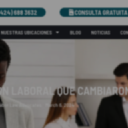
(424) 688 3632
CONSULTA GRATUITA
NUESTRAS UBICACIONES
BLOG
NOTICIAS
CO
IÓN LABORAL QUE CAMBIARON
abor Law Advocates.
March 6, 2024