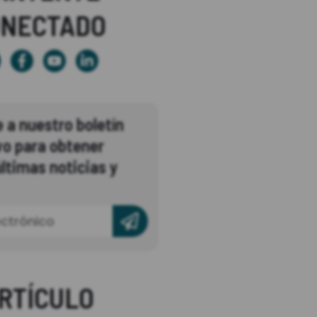
ONECTADO
 a nuestro boletín
vo para obtener
ltimas noticias y
RTÍCULO