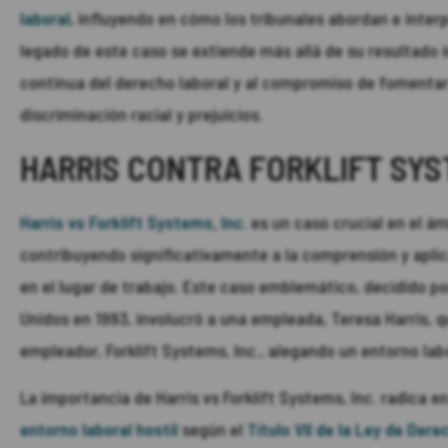
laboral
, influyendo en cómo los tribunales abordan e inter
legado de este caso se extiende más allá de su resultado 
continua del derecho laboral y al compromiso de fomentar 
discriminación racial y prejuicios.
HARRIS CONTRA FORKLIFT SYST
Harris vs Forklift Systems, Inc.
es un caso crucial en el ám
contribuyendo significativamente a la comprensión y aplic
en el lugar de trabajo. Este caso emblemático, decidido p
Unidos en 1993, involucró a una empleada, Teresa Harris,
empleador, Forklift Systems, Inc., alegando un entorno lab
La importancia de Harris vs Forklift Systems, Inc. radica e
entorno laboral hostil
según el
Título VII de la Ley de Dere