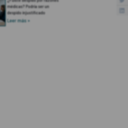
médicas? Podría ser un
despido injustificado
Leer más »