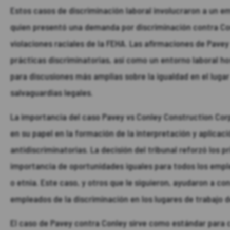
Estos casos de discriminación laboral involucraron a un 
quien presentó una demanda por discriminación contra Co
violaciones raciales de la FEHA. Las afirmaciones de Pave
prácticas discriminatorias, así como un entorno laboral ho
para discusiones más amplias sobre la igualdad en el lugar
salvaguardias legales.
La importancia del caso Pavey vs Conley Construction Corp.
en su papel en la formación de la interpretación y aplicaci
antidiscriminatorias. La decisión del tribunal reforzó los p
importancia de oportunidades iguales para todos los emp
o etnia. Este caso, y otros que le siguieron, ayudaron a co
empleados de la discriminación en los lugares de trabajo de
El caso de Pavey contra Conley sirve como estándar para 