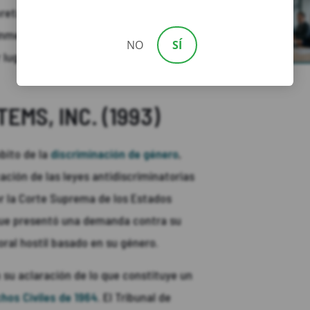
pretan reclamaciones similares. El
inmediato, contribuyendo a la evolución
NO
SÍ
lugares de trabajo libres de
EMS, INC. (1993)
bito de la
discriminación de género
,
ación de las leyes antidiscriminatorias
or la Corte Suprema de los Estados
 que presentó una demanda contra su
oral hostil basado en su género.
n su aclaración de lo que constituye un
chos Civiles de 1964
. El Tribunal de