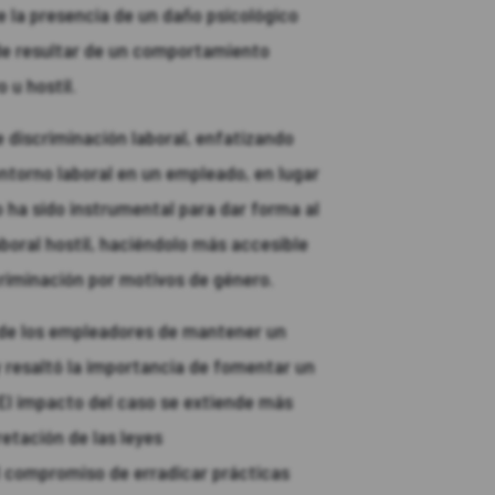
re la presencia de un daño psicológico
ede resultar de un comportamiento
 u hostil.
 discriminación laboral, enfatizando
ntorno laboral en un empleado, en lugar
 ha sido instrumental para dar forma al
boral hostil, haciéndolo más accesible
riminación por motivos de género.
ad de los empleadores de mantener un
y resaltó la importancia de fomentar un
 El impacto del caso se extiende más
retación de las leyes
l compromiso de erradicar prácticas