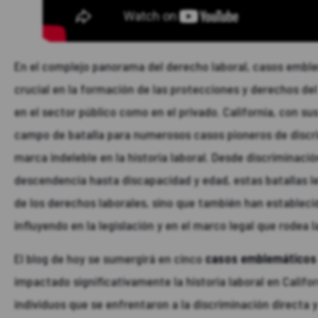
En el complejo panorama del derecho laboral, casos emb
crucial en la formación de las protecciones y derechos del
en el sector público como en el privado. California, con su
campo de batalla para numerosos casos pioneros de discri
marca indeleble en la historia laboral. Desde discriminaci
descendencia hasta discapacidad y edad, estas batallas leg
de los derechos laborales, sino que también han establec
influyendo en la legislación y en el marco legal que rodea 
El blog de hoy se sumergirá en cinco
casos emblemáticos d
impactado significativamente la historia laboral en Califo
individuos que se enfrentaron a la discriminación directa 