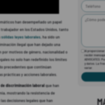
lemáticos han desempeñado un papel
 trabajador en los Estados Unidos, tanto
s
sólidas leyes laborales
, ha sido un
minación ilegal que han dejado una
Al proporciona
ón por motivos de género, nacionalidad o
recibir mensaj
ales no solo han redefinido los límites
ADVOCATES. Pue
y datos. La fr
ido precedentes que continúan
variar.
las prácticas y acciones laborales.
e discriminación laboral
que han
rnia, mostrando la resistencia de
M
y las decisiones legales que han