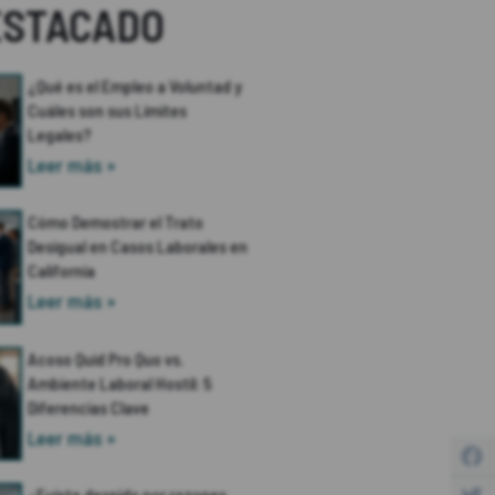
ESTACADO
¿Qué es el Empleo a Voluntad y
Cuáles son sus Límites
Legales?
Leer más »
Cómo Demostrar el Trato
Desigual en Casos Laborales en
California
Leer más »
Acoso Quid Pro Quo vs.
Ambiente Laboral Hostil: 5
Diferencias Clave
Leer más »
¿Fuiste despido por razones