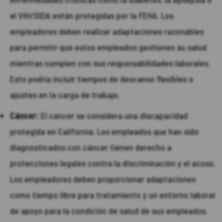
el VIH/SIDA están protegidas por la FEHA. Los
empleadores deben realizar adaptaciones razonables
para permitir que estos empleados gestionen su salud
mientras cumplen con sus responsabilidades laborales.
Esto podría incluir tiempos de descanso flexibles o
ajustes en la carga de trabajo.
Cáncer:
El cáncer se considera una discapacidad
protegida en California. Los empleados que han sido
diagnosticados con cáncer tienen derecho a
protecciones legales contra la discriminación y el acoso.
Los empleadores deben proporcionar adaptaciones
como tiempo libre para tratamiento y un entorno laboral
de apoyo para la condición de salud de sus empleados.