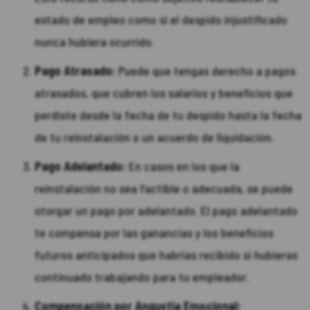
estado de empleo como si el despido injustificado
nunca hubiera ocurrido.
Pago Atrasado:
Puede que tengas derecho a pagos
atrasados, que cubren los salarios y beneficios que
perdiste desde la fecha de tu despido hasta la fecha
de tu reinstalación o un acuerdo de liquidación.
Pago Adelantado:
En casos en los que la
reinstalación no sea factible o adecuada, se puede
otorgar un pago por adelantado. El pago adelantado
te compensa por las ganancias y los beneficios
futuros anticipados que habrías recibido si hubieras
continuado trabajando para tu empleador.
Compensación por Angustia Emocional: