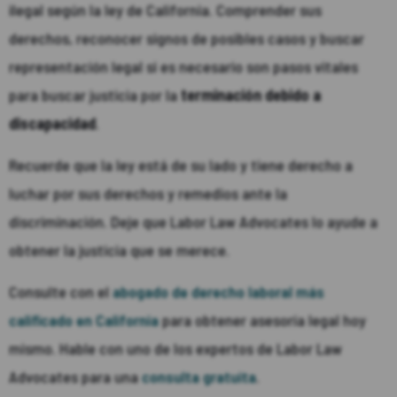
ilegal según la ley de California. Comprender sus
derechos, reconocer signos de posibles casos y buscar
representación legal si es necesario son pasos vitales
para buscar justicia por la
terminación debido a
discapacidad
.
Recuerde que la ley está de su lado y tiene derecho a
luchar por sus derechos y remedios ante la
discriminación. Deje que Labor Law Advocates lo ayude a
obtener la justicia que se merece.
Consulte con el
abogado de derecho laboral más
calificado en California
para obtener asesoría legal hoy
mismo. Hable con uno de los expertos de Labor Law
Advocates para una
consulta gratuita
.