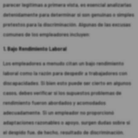
parecer legítimas a primera vista, es esencial analizarlas
detenidamente para determinar si son genuinas o simples
pretextos para la discriminación. Algunas de las excusas
comunes de los empleadores incluyen:
1. Bajo Rendimiento Laboral
Los empleadores a menudo citan un bajo rendimiento
laboral como la razón para despedir a trabajadores con
discapacidades. Si bien esto puede ser cierto en algunos
casos, debes verificar si los supuestos problemas de
rendimiento fueron abordados y acomodados
adecuadamente. Si un empleador no proporcionó
adaptaciones razonables o apoyo, surgen dudas sobre si
el despido fue, de hecho, resultado de discriminación.