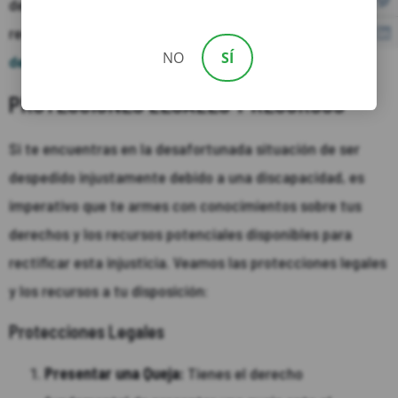
de las razones del empleador y guiarte en el proceso de
recopilación de pruebas para respaldar tu reclamo de
NO
SÍ
despido injustificado
debido a una discapacidad.
PROTECCIONES LEGALES Y RECURSOS
Si te encuentras en la desafortunada situación de ser
despedido injustamente debido a una discapacidad, es
imperativo que te armes con conocimientos sobre tus
derechos y los recursos potenciales disponibles para
rectificar esta injusticia. Veamos las protecciones legales
y los recursos a tu disposición:
Protecciones Legales
Presentar una Queja:
Tienes el derecho