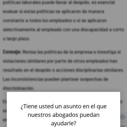
políticas laborales puede llevar al despido, es esencial
evaluar si estas políticas se aplicaron de manera
constante a todos los empleados o si se aplicaron
selectivamente al empleado con una discapacidad a corto
o largo plazo.
Consejo:
Revisa las políticas de la empresa e investiga si
violaciones similares por parte de otros empleados han
resultado en el despido o acciones disciplinarias similares.
Las inconsistencias pueden plantear sospechas de
discriminación.
En cualquier caso, cuando te enfrentes a alguna de estas
¿Tiene usted un asunto en el que
excusas comunes, consulta con un abogado laboral
nuestros abogados puedan
experimentado. Ellos pueden ayudarte a evaluar la validez
ayudarle?