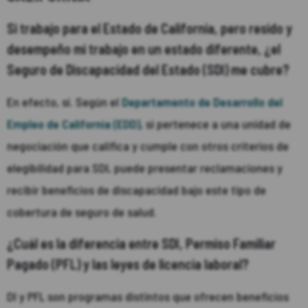
Si trabajo para el Estado de California, pero resido y
desempeño mi trabajo en un estado diferente, ¿el
Seguro de Discapacidad del Estado (SDI) me cubre?
En efecto, sí. Según el
Departamento de Desarrollo del
Empleo de California (EDD)
, si pertenece a una unidad de
negociación que califica y cumple con otros criterios de
elegibilidad para SDI, puede presentar reclamaciones y
recibir beneficios de discapacidad bajo este tipo de
cobertura de seguro de salud.
¿Cuál es la diferencia entre SDI, Permiso Familiar
Pagado (PFL) y las leyes de licencia laboral?
DI y PFL son programas distintos que ofrecen beneficios