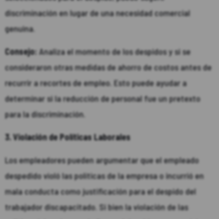
discriminación en lugar de una necesidad comercial
genuina.
Consejo:
Analiza el momento de los despidos y si se
consideraron otras medidas de ahorro de costos antes de
recurrir a recortes de empleo. Esto puede ayudar a
determinar si la reducción de personal fue un pretexto
para la discriminación.
3. Violación de Políticas Laborales
Los empleadores pueden argumentar que el empleado
despedido violó las políticas de la empresa o incurrió en
mala conducta como justificación para el despido del
trabajador discapacitado. Si bien la violación de las