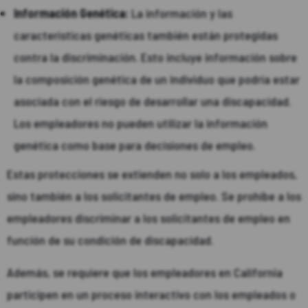
Información Genética:
La información y las
características genéticas también están protegidas
contra la discriminación. Esto incluye información sobre
la composición genética de un individuo que podría estar
asociada con el riesgo de desarrollar una discapacidad.
Los empleadores no pueden utilizar la información
genética como base para decisiones de empleo.
Estas protecciones se extienden no solo a los empleados,
sino también a los solicitantes de empleo. Se prohíbe a los
empleadores discriminar a los solicitantes de empleo en
función de su condición de discapacidad.
Además, se requiere que los empleadores en California
participen en un proceso interactivo con los empleados o