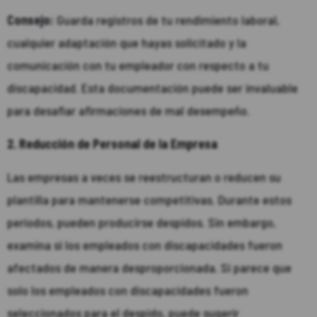
Consejo:
Guarda registros de tu rendimiento laboral,
cualquier adaptación que hayas solicitado y la
comunicación con tu empleador con respecto a tu
discapacidad. Esta documentación puede ser invaluable
para desafiar afirmaciones de mal desempeño.
2. Reducción de Personal de la Empresa
Las empresas a veces se reestructuran o reducen su
plantilla para mantenerse competitivas. Durante estos
períodos, pueden producirse despidos. Sin embargo,
examina si los empleados con discapacidades fueron
afectados de manera desproporcionada. Si parece que
solo los empleados con discapacidades fueron
seleccionados para el despido, puede sugerir