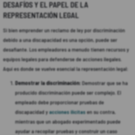
DESAFÍOS Y EL PAPEL DE LA
REPRESENTACIÓN LEGAL
Si bien emprender un reclamo de ley por discriminación
debido a una discapacidad es una opción, puede ser
desafiante. Los empleadores a menudo tienen recursos y
equipos legales para defenderse de acciones ilegales.
Aquí es donde se vuelve esencial la representación legal:
Demostrar la discriminación:
Demostrar que se ha
producido discriminación puede ser complejo. El
empleado debe proporcionar pruebas de
discapacidad y
acciones ilícitas
en su contra,
mientras que un abogado experimentado puede
ayudar a recopilar pruebas y construir un caso