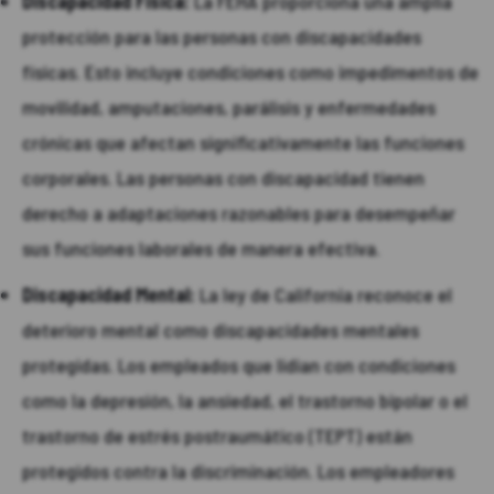
Discapacidad Física:
La FEHA proporciona una amplia
protección para las personas con discapacidades
físicas. Esto incluye condiciones como impedimentos de
movilidad, amputaciones, parálisis y enfermedades
crónicas que afectan significativamente las funciones
corporales. Las personas con discapacidad tienen
derecho a adaptaciones razonables para desempeñar
sus funciones laborales de manera efectiva.
Discapacidad Mental:
La ley de California reconoce el
deterioro mental como discapacidades mentales
protegidas. Los empleados que lidian con condiciones
como la depresión, la ansiedad, el trastorno bipolar o el
trastorno de estrés postraumático (TEPT) están
protegidos contra la discriminación. Los empleadores