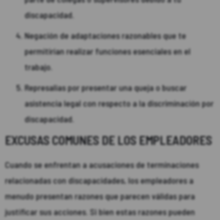
discapacidad.
Negación de adaptaciones razonables que te
permitirían realizar funciones esenciales en el
trabajo.
Represalias por presentar una queja o buscar
asistencia legal con respecto a la discriminación por
discapacidad.
EXCUSAS COMUNES DE LOS EMPLEADORES
Cuando se enfrentan a acusaciones de terminaciones
relacionadas con discapacidades, los empleadores a
menudo presentan razones que parecen válidas para
justificar sus acciones. Si bien estas razones pueden