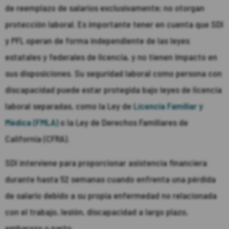
de reemplazo de salarios exclusivamente; no otorgan
protección laboral. Es importante tener en cuenta que SDI
y PFL operan de forma independiente de las leyes
estatales y federales de licencia, y no tienen impacto en
sus disposiciones. Su seguridad laboral como persona con
discapacidad puede estar protegida bajo leyes de licencia
laboral separadas, como la Ley de
Licencia Familiar y
Médica (FMLA)
o la Ley de Derechos Familiares de
California (CFRA).
SDI interviene para proporcionar asistencia financiera
durante hasta 52 semanas cuando enfrenta una pérdida
de salario debido a su propia enfermedad no relacionada
con el trabajo, lesión, discapacidad a largo plazo,
embarazo o parto.