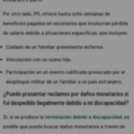
Por otro lado, PFL ofrece hasta ocho semanas de
beneficios pagados en escenarios que involucran pérdida
de salario debido a situaciones específicas, que incluyen:
Cuidado de un familiar gravemente enfermo.
Vinculación con un nuevo hijo.
Participación en un evento calificado provocado por el
despliegue militar de un familiar a un país extranjero.
¿Puedo presentar reclamos por daños monetarios si
fui despedido ilegalmente debido a mi discapacidad?
Sí, si se produce la
terminación debido a discapacidad
, es
posible que pueda buscar daños monetarios a través de