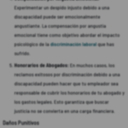
Experimentar un despido injusto debido a una
discapacidad puede ser emocionalmente
angustiante. La compensación por angustia
emocional tiene como objetivo abordar el impacto
psicológico de la
discriminación laboral
que has
sufrido.
Honorarios de Abogados:
En muchos casos, los
reclamos exitosos por discriminación debido a una
discapacidad pueden hacer que tu empleador sea
responsable de cubrir los honorarios de tu abogado y
los gastos legales. Esto garantiza que buscar
justicia no se convierta en una carga financiera.
Daños Punitivos