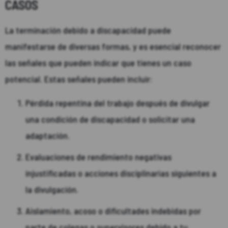
CASOS
La terminación debido a discapacidad puede
manifestarse de diversas formas, y es esencial reconocer
las señales que pueden indicar que tienes un caso
potencial. Estas señales pueden incluir:
Pérdida repentina del trabajo después de divulgar
una condición de discapacidad o solicitar una
adaptación.
Evaluaciones de rendimiento negativas
injustificadas o acciones disciplinarias siguientes a
la divulgación.
Aislamiento, acoso o dificultades indebidas por
parte de colegas o supervisores debido a tu