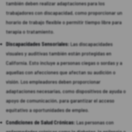
también deben realizar adaptaciones para los
trabajadores con discapacidad, como proporcionar un
horario de trabajo flexible o permitir tiempo libre para
terapia o tratamiento.
Discapacidades Sensoriales:
Las discapacidades
visuales y auditivas también están protegidas en
California. Esto incluye a personas ciegas o sordas y a
aquellas con afecciones que afectan su audición o
visión. Los empleadores deben proporcionar
adaptaciones necesarias, como dispositivos de ayuda o
apoyo de comunicación, para garantizar el acceso
equitativo a oportunidades de empleo.
Condiciones de Salud Crónicas:
Las personas con
enfermedades crónicas como la diabetes, la epilepsia o