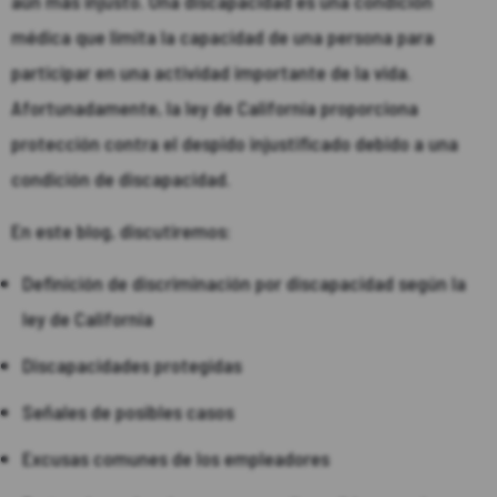
aún más injusto. Una discapacidad es una condición
médica que limita la capacidad de una persona para
participar en una actividad importante de la vida.
Afortunadamente, la ley de California proporciona
protección contra el despido injustificado debido a una
condición de discapacidad.
En este blog, discutiremos:
Definición de discriminación por discapacidad según la
ley de California
Discapacidades protegidas
Señales de posibles casos
Excusas comunes de los empleadores