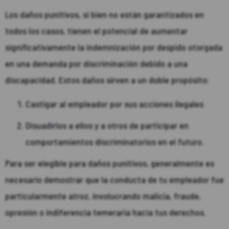
Los daños punitivos, si bien no están garantizados en
todos los casos, tienen el potencial de aumentar
significativamente la indemnización por despido otorgada
en una demanda por discriminación debido a una
discapacidad. Estos daños sirven a un doble propósito:
Castigar al empleador por sus acciones ilegales
Disuadirlos a ellos y a otros de participar en
comportamientos discriminatorios en el futuro.
Para ser elegible para daños punitivos, generalmente es
necesario demostrar que la conducta de tu empleador fue
particularmente atroz, involucrando malicia, fraude,
opresión o indiferencia temeraria hacia tus derechos.