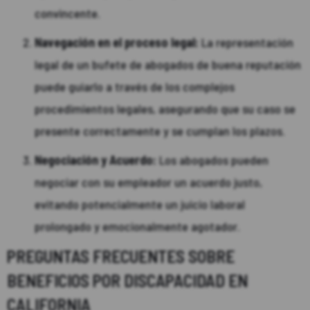
convincente.
Navegación en el proceso legal:
La representación
legal de un bufete de abogados de buena reputación
puede guiarlo a través de los complejos
procedimientos legales, asegurando que su caso se
presente correctamente y se cumplan los plazos.
Negociación y Acuerdo:
Los abogados pueden
negociar con su empleador un acuerdo justo,
evitando potencialmente un juicio laboral
prolongado y emocionalmente agotador.
PREGUNTAS FRECUENTES SOBRE
BENEFICIOS POR DISCAPACIDAD EN
CALIFORNIA