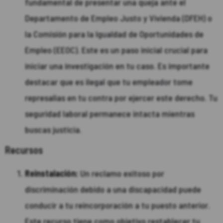
fundamental de presentar una queja ante el
Departamento de Empleo Justo y Vivienda (DFEH) o
la Comisión para la Igualdad de Oportunidades de
Empleo (EEOC). Este es un paso inicial crucial para
iniciar una investigación en tu caso. Es importante
destacar que es ilegal que tu empleador tome
represalias en tu contra por ejercer este derecho. Tu
seguridad laboral permanece intacta mientras
buscas justicia.
Recursos
Reinstalación:
Un reclamo exitoso por
discriminación debido a una discapacidad puede
conducir a tu reincorporación a tu puesto anterior.
Este recurso tiene como objetivo restablecer tu