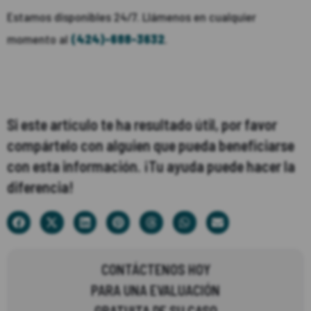
Estamos disponibles 24/7. Llámenos en cualquier
momento al
(424)-688-3632
.
Si este artículo te ha resultado útil, por favor
compártelo con alguien que pueda beneficiarse
con esta información. ¡Tu ayuda puede hacer la
diferencia!
CONTÁCTENOS HOY
PARA UNA EVALUACIÓN