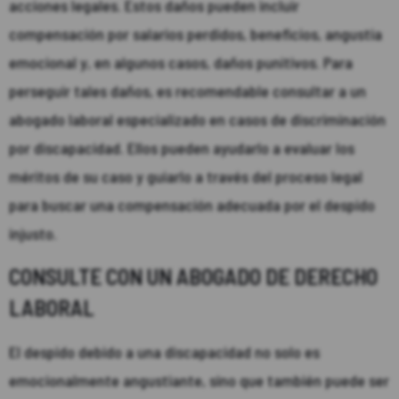
acciones legales. Estos daños pueden incluir
compensación por salarios perdidos, beneficios, angustia
emocional y, en algunos casos, daños punitivos. Para
perseguir tales daños, es recomendable consultar a un
abogado laboral especializado en casos de discriminación
por discapacidad. Ellos pueden ayudarlo a evaluar los
méritos de su caso y guiarlo a través del proceso legal
para buscar una compensación adecuada por el despido
injusto.
CONSULTE CON UN ABOGADO DE DERECHO
LABORAL
El despido debido a una discapacidad no solo es
emocionalmente angustiante, sino que también puede ser