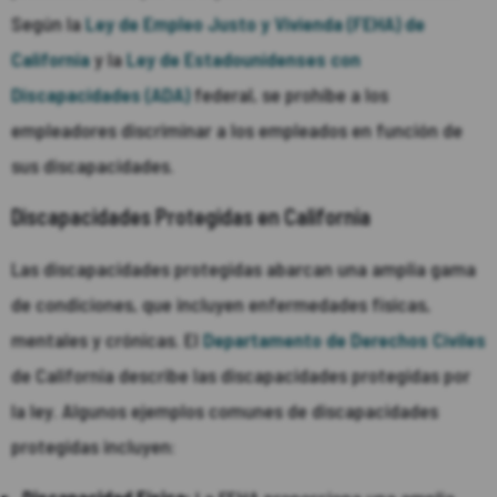
Según la
Ley de Empleo Justo y Vivienda (FEHA) de
California
y la
Ley de Estadounidenses con
Discapacidades (ADA)
federal, se prohíbe a los
empleadores discriminar a los empleados en función de
sus discapacidades.
Discapacidades Protegidas en California
Las discapacidades protegidas abarcan una amplia gama
de condiciones, que incluyen enfermedades físicas,
mentales y crónicas. El
Departamento de Derechos Civiles
de California describe las discapacidades protegidas por
la ley. Algunos ejemplos comunes de discapacidades
protegidas incluyen: