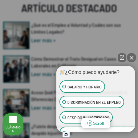
ARTÍCULO DESTACADO
¿Qué es el Empleo a Voluntad y Cuáles son sus
Límites Legales?
Leer más »
Cómo Demostrar el Trato Desigual en Casos
Laborales en California
¿Cómo puedo ayudarte?
Leer más »
SALARIO Y HORARIO
Acoso Quid Pro Quo vs. Ambiente Laboral Hostil: 5
Diferencias Clave
DISCRIMINACIÓN EN EL EMPLEO
Leer más »
DESPIDO INJUSTIFICADO
Scroll
¿Fuiste despido por razones médicas? Podría ser un
LLÁMANO
S
despido injustificado
ACOSO SEXUAL EN EL LUGAR DE TRABAJ