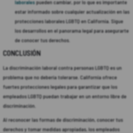
laborales
pueden cambiar, por lo que es importante
estar informado sobre cualquier actualización en las
protecciones laborales LGBTQ en California. Sigue
los desarrollos en el panorama legal para asegurarte
de conocer tus derechos.
CONCLUSIÓN
La discriminación laboral contra personas LGBTQ es un
problema que no debería tolerarse. California ofrece
fuertes protecciones legales para garantizar que los
empleados LGBTQ puedan trabajar en un entorno libre de
discriminación.
Al reconocer las formas de discriminación, conocer tus
derechos y tomar medidas apropiadas, los empleados