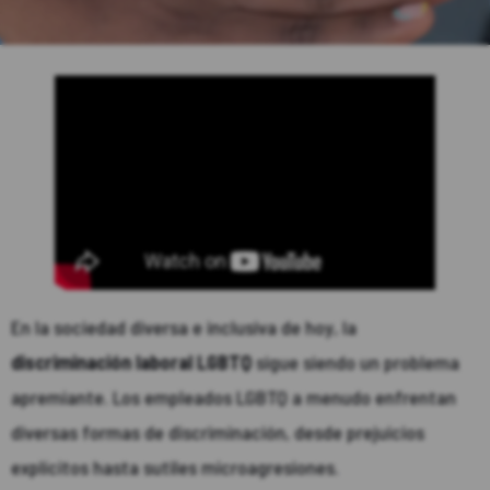
En la sociedad diversa e inclusiva de hoy, la
discriminación laboral LGBTQ
sigue siendo un problema
apremiante. Los empleados LGBTQ a menudo enfrentan
diversas formas de discriminación, desde prejuicios
explícitos hasta sutiles microagresiones.