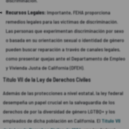
discriminación.
Recursos Legales:
Importante, FEHA proporciona
remedios legales para las víctimas de discriminación.
Las personas que experimentan discriminación por sexo
o basada en su orientación sexual o identidad de género
pueden buscar reparación a través de canales legales,
como presentar quejas ante el Departamento de Empleo
y Vivienda Justa de California (DFEH).
Título VII de la Ley de Derechos Civiles
Además de las protecciones a nivel estatal, la ley federal
desempeña un papel crucial en la salvaguardia de los
derechos de por la diversidad de género LGTBQ+ y los
empleados de dicha población en California. El
Título VII