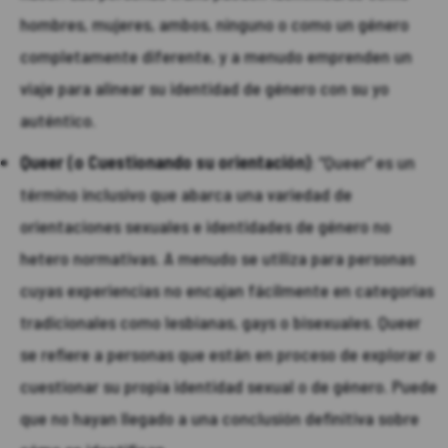
hombres, mujeres, ambos, ninguno o como un género
completamente diferente, y a menudo emprenden un
viaje para alinear su identidad de género con su yo
auténtico.
Queer (o Cuestionando su orientación)
: “Queer” es un
término inclusivo que abarca una variedad de
orientaciones sexuales e identidades de género no
hetero normativas. A menudo se utiliza para personas
cuyas experiencias no encajan fácilmente en categorías
tradicionales como lesbianas, gays o bisexuales. Queer
se refiere a personas que están en proceso de explorar o
cuestionar su propia identidad sexual o de género. Puede
que no hayan llegado a una conclusión definitiva sobre