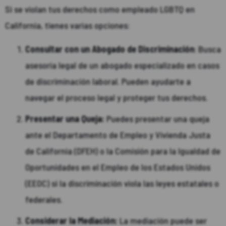
Si se violan tus derechos como empleado LGBTQ en
California, tienes varias opciones:
Consultar con un Abogado de Discriminación
: Busca
asesoría legal de un abogado especializado en casos
de discriminación laboral. Pueden ayudarte a
navegar el proceso legal y proteger tus derechos.
Presentar una Queja:
Puedes presentar una queja
ante el Departamento de Empleo y Vivienda Justa
de California (DFEH) o la Comisión para la Igualdad de
Oportunidades en el Empleo de los Estados Unidos
(EEOC) si la discriminación viola las leyes estatales o
federales.
Considerar la Mediación:
La mediación puede ser