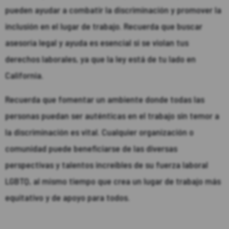
pueden ayudar a combatir la discriminación y promover la
inclusión en el lugar de trabajo. Recuerda que buscar
asesoría legal y ayuda es esencial si se violan tus
derechos laborales, ya que la ley está de tu lado en
California.
Recuerda que fomentar un ambiente donde todas las
personas puedan ser auténticas en el trabajo sin temor a
la discriminación es vital. Cualquier organización o
comunidad puede beneficiarse de las diversas
perspectivas y talentos increíbles de su fuerza laboral
LGBTQ, al mismo tiempo que crea un lugar de trabajo más
equitativo y de apoyo para todos.