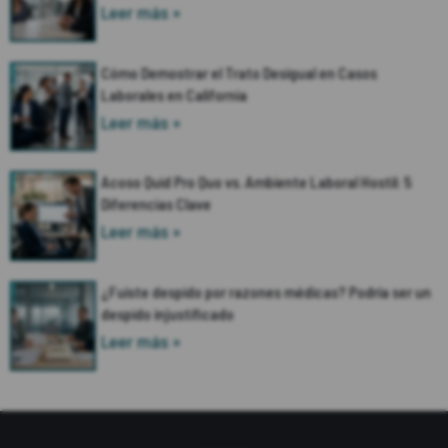
Leer más »
Cómo Demostrar el Trato Desigual en Casos
Laborales en California
Leer más »
Acoso Quid Pro Quo vs. Ambiente Laboral Hostil: 5
Diferencias Clave
Leer más »
¿Fuiste despido por razones médicas? Podría ser un
despido injustificado
Leer más »