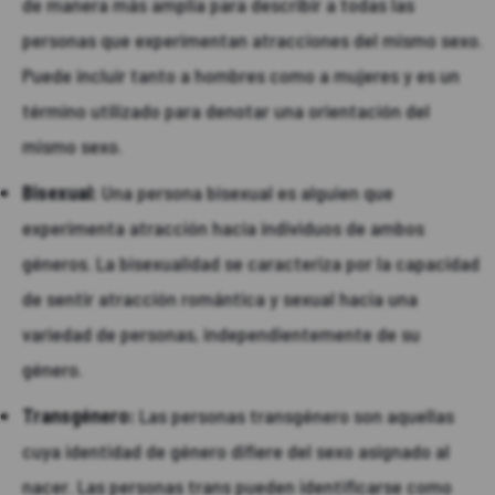
de manera más amplia para describir a todas las
personas que experimentan atracciones del mismo sexo.
Puede incluir tanto a hombres como a mujeres y es un
término utilizado para denotar una orientación del
mismo sexo.
Bisexual:
Una persona bisexual es alguien que
experimenta atracción hacia individuos de ambos
géneros. La bisexualidad se caracteriza por la capacidad
de sentir atracción romántica y sexual hacia una
variedad de personas, independientemente de su
género.
Transgénero:
Las personas transgénero son aquellas
cuya identidad de género difiere del sexo asignado al
nacer. Las personas trans pueden identificarse como