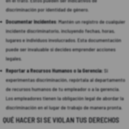
en el trato. Estos pueden ser indicativos de
discriminación por identidad de género.
Documentar Incidentes
: Mantén un registro de cualquier
incidente discriminatorio, incluyendo fechas, horas,
lugares e individuos involucrados. Esta documentación
puede ser invaluable si decides emprender acciones
legales.
Reportar a Recursos Humanos o la Gerencia:
Si
experimentas discriminación, repórtala al departamento
de recursos humanos de tu empleador o a la gerencia.
Los empleadores tienen la obligación legal de abordar la
discriminación en el lugar de trabajo de manera pronta.
QUÉ HACER SI SE VIOLAN TUS DERECHOS