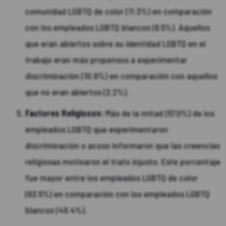
comunidad LGBTQ de color (11.3%) en comparación
con los empleados LGBTQ blancos (6.5%). Aquellos
que eran abiertos sobre su identidad LGBTQ en el
trabajo eran más propensos a experimentar
discriminación (10.9%) en comparación con aquellos
que no eran abiertos (2.2%).
Factores Religiosos:
Más de la mitad (57.0%) de los
empleados LGBTQ que experimentaron
discriminación o acoso informaron que las creencias
religiosas motivaron el trato injusto. Este porcentaje
fue mayor entre los empleados LGBTQ de color
(63.5%) en comparación con los empleados LGBTQ
blancos (49.4%).