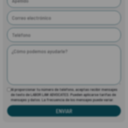
Al proporcionar tu número de teléfono, aceptas recibir mensajes
de texto de LABOR LAW ADVOCATES. Pueden aplicarse tarifas de
mensajes y datos. La frecuencia de los mensajes puede variar.
ENVIAR