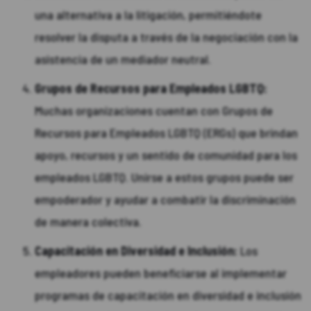
una alternativa a la litigación, permitiéndote
resolver la disputa a través de la negociación con la
asistencia de un mediador neutral.
Grupos de Recursos para Empleados LGBTQ:
Muchas organizaciones cuentan con Grupos de
Recursos para Empleados LGBTQ (ERGs) que brindan
apoyo, recursos y un sentido de comunidad para los
empleados LGBTQ. Unirse a estos grupos puede ser
empoderador y ayudar a combatir la discriminación
de manera colectiva.
Capacitación en Diversidad e Inclusión:
Los
empleadores pueden beneficiarse al implementar
programas de capacitación en diversidad e inclusión