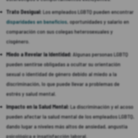
Trato Desigual:
Los empleados LGBTQ pueden encontrar
disparidades en beneficios
, oportunidades y salario en
comparación con sus colegas heterosexuales y
cisgénero.
Miedo a Revelar la Identidad:
Algunas personas LGBTQ
pueden sentirse obligadas a ocultar su orientación
sexual o identidad de género debido al miedo a la
discriminación, lo que puede llevar a problemas de
estrés y salud mental.
Impacto en la Salud Mental:
La discriminación y el acoso
pueden afectar la salud mental de los empleados LGBTQ,
dando lugar a niveles más altos de ansiedad, angustia
psicológica e insatisfacción laboral.