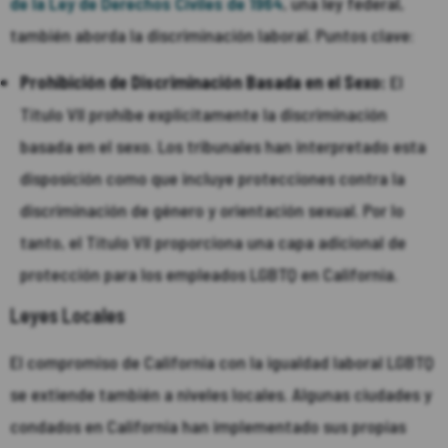
de la Ley de Derechos Civiles de 1964
, una ley federal,
también aborda la discriminación laboral. Puntos clave:
Prohibición de Discriminación Basada en el Sexo:
El
Título VII prohíbe explícitamente la discriminación
basada en el sexo. Los tribunales han interpretado esta
disposición como que incluye protecciones contra la
discriminación de género y orientación sexual. Por lo
tanto, el Título VII proporciona una capa adicional de
protección para los empleados LGBTQ en California.
Leyes Locales
El compromiso de California con la igualdad laboral LGBTQ
se extiende también a niveles locales. Algunas ciudades y
condados en California han implementado sus propias