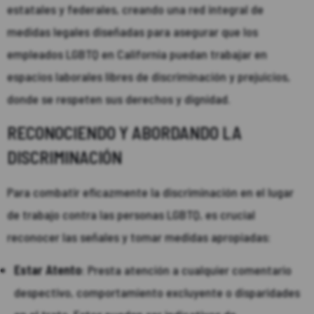
estatales y federales, creando una red integral de
medidas legales diseñadas para asegurar que los
empleados LGBTQ en California puedan trabajar en
espacios laborales libres de discriminación y prejuicios,
donde se respeten sus derechos y dignidad.
RECONOCIENDO Y ABORDANDO LA
DISCRIMINACIÓN
Para combatir eficazmente la discriminación en el lugar
de trabajo contra las personas LGBTQ, es crucial
reconocer las señales y tomar medidas apropiadas:
Estar Atento
: Presta atención a cualquier comentario
despectivo, comportamiento excluyente o disparidades