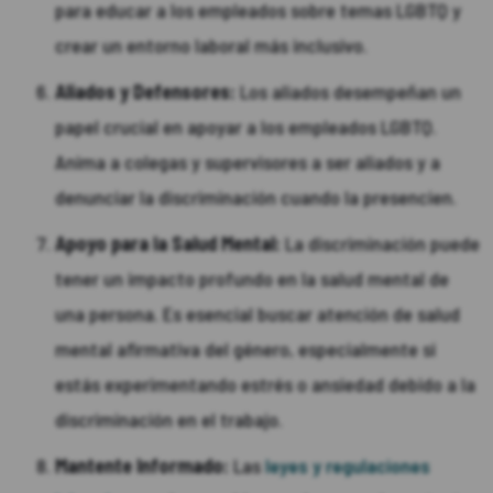
para educar a los empleados sobre temas LGBTQ y
crear un entorno laboral más inclusivo.
Aliados y Defensores:
Los aliados desempeñan un
papel crucial en apoyar a los empleados LGBTQ.
Anima a colegas y supervisores a ser aliados y a
denunciar la discriminación cuando la presencien.
Apoyo para la Salud Mental:
La discriminación puede
tener un impacto profundo en la salud mental de
una persona. Es esencial buscar atención de salud
mental afirmativa del género, especialmente si
estás experimentando estrés o ansiedad debido a la
discriminación en el trabajo.
Mantente Informado:
Las
leyes y regulaciones