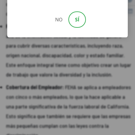
contratación, ascensos, condiciones de trabajo y
decisiones de terminación.
NO
SÍ
Protección Integral:
FEHA extiende su protección más
allá de la orientación sexual y la identidad de género
para cubrir diversas características, incluyendo raza,
origen nacional, discapacidad, color y estado familiar.
Este enfoque integral tiene como objetivo crear un lugar
de trabajo que valore la diversidad y la inclusión.
Cobertura del Empleador:
FEHA se aplica a empleadores
con cinco o más empleados, lo que la hace aplicable a
una parte significativa de la fuerza laboral de California.
Esto significa que también se requiere que las empresas
más pequeñas cumplan con las leyes contra la