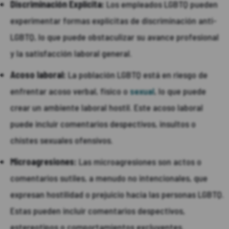
Discriminación Explícita:
Los empleados LGBTQ pueden
experimentar formas explícitas de discriminación anti-
LGBTQ, lo que puede obstaculizar su avance profesional
y la satisfacción laboral general.
Acoso laboral:
La población LGBTQ está en riesgo de
enfrentar acoso verbal, físico o
sexual
, lo que puede
crear un ambiente laboral hostil. Este acoso laboral
puede incluir comentarios despectivos, insultos o
chistes sexuales ofensivos.
Microagresiones:
Las microagresiones son actos o
comentarios sutiles, a menudo no intencionales, que
expresan hostilidad o prejuicio hacia las personas LGBTQ.
Estas pueden incluir comentarios despectivos,
estereotipos o comportamientos excluyentes.