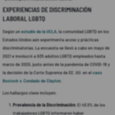
EXPERIENCIAS DE DISCRIMINACIÓN
LABORAL LGBTQ
Según un
estudio de la UCLA
, la comunidad LGBTQ en los
Estados Unidos aún experimenta acoso y prácticas
discriminatorias. La encuesta se llevó a cabo en mayo de
2021 e involucró a 935 adultos LGBTQ empleados hasta
marzo de 2020, justo antes de la pandemia de COVID-19 y
la decisión de la Corte Suprema de EE. UU. en el
caso
Bostock v. Condado de Clayton
.
Los hallazgos clave incluyen:
Prevalencia de la Discriminación:
El 45.5% de los
trabajadores LGBTQ informaron haber