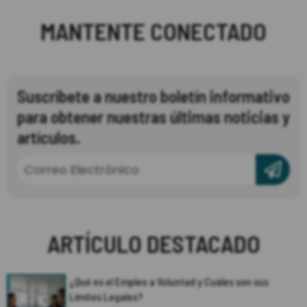
MANTENTE CONECTADO
Suscríbete a nuestro boletín informativo
para obtener nuestras últimas noticias y
artículos.
ARTÍCULO DESTACADO
¿Qué es el Empleo a Voluntad y Cuáles son sus
Límites Legales?