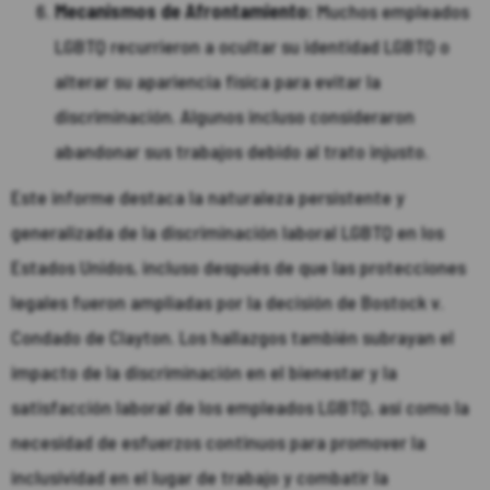
Mecanismos de Afrontamiento:
Muchos empleados
LGBTQ recurrieron a ocultar su identidad LGBTQ o
alterar su apariencia física para evitar la
discriminación. Algunos incluso consideraron
abandonar sus trabajos debido al trato injusto.
Este informe destaca la naturaleza persistente y
generalizada de la discriminación laboral LGBTQ en los
Estados Unidos, incluso después de que las protecciones
legales fueron ampliadas por la decisión de Bostock v.
Condado de Clayton. Los hallazgos también subrayan el
impacto de la discriminación en el bienestar y la
satisfacción laboral de los empleados LGBTQ, así como la
necesidad de esfuerzos continuos para promover la
inclusividad en el lugar de trabajo y combatir la