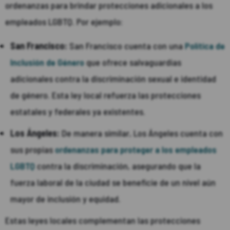
ordenanzas para brindar protecciones adicionales a los
empleados LGBTQ. Por ejemplo:
San Francisco:
San Francisco cuenta con una
Política de
Inclusión de Género
que ofrece salvaguardias
adicionales contra la discriminación sexual e identidad
de género. Esta ley local refuerza las protecciones
estatales y federales ya existentes.
Los Ángeles:
De manera similar, Los Ángeles cuenta con
sus propias
ordenanzas para proteger a los empleados
LGBTQ
contra la discriminación, asegurando que la
fuerza laboral de la ciudad se beneficie de un nivel aún
mayor de inclusión y equidad.
Estas leyes locales complementan las protecciones