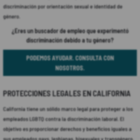
discriminación por orientación sexual e identidad de
género.
¿Eres un buscador de empleo que experimentó
discriminación debido a tu género?
PODEMOS AYUDAR. CONSULTA CON
NOSOTROS.
PROTECCIONES LEGALES EN CALIFORNIA
California tiene un sólido marco legal para proteger a los
empleados LGBTQ contra la discriminación laboral. El
objetivo es proporcionar derechos y beneficios iguales a
sus empleados gays, lesbianas, bisexuales y transgénero.