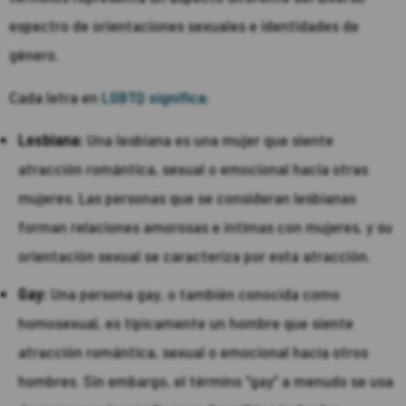
espectro de orientaciones sexuales e identidades de
género.
Cada letra en
LGBTQ significa
:
Lesbiana:
Una lesbiana es una mujer que siente
atracción romántica, sexual o emocional hacia otras
mujeres. Las personas que se consideran lesbianas
forman relaciones amorosas e íntimas con mujeres, y su
orientación sexual se caracteriza por esta atracción.
Gay:
Una persona gay, o también conocida como
homosexual, es típicamente un hombre que siente
atracción romántica, sexual o emocional hacia otros
hombres. Sin embargo, el término “gay” a menudo se usa