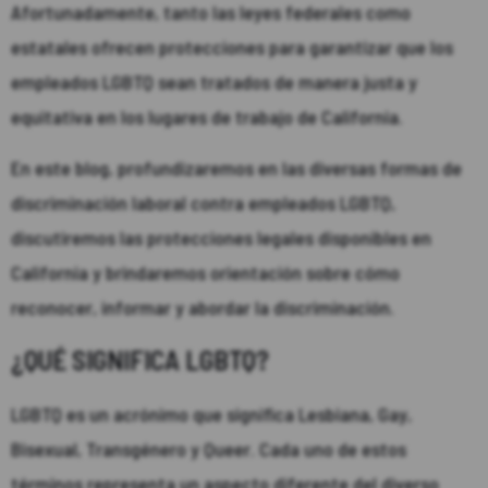
Afortunadamente, tanto las leyes federales como
estatales ofrecen protecciones para garantizar que los
empleados LGBTQ sean tratados de manera justa y
equitativa en los lugares de trabajo de California.
En este blog, profundizaremos en las diversas formas de
discriminación laboral contra empleados LGBTQ,
discutiremos las protecciones legales disponibles en
California y brindaremos orientación sobre cómo
reconocer, informar y abordar la discriminación.
¿QUÉ SIGNIFICA LGBTQ?
LGBTQ es un acrónimo que significa Lesbiana, Gay,
Bisexual, Transgénero y Queer. Cada uno de estos
términos representa un aspecto diferente del diverso