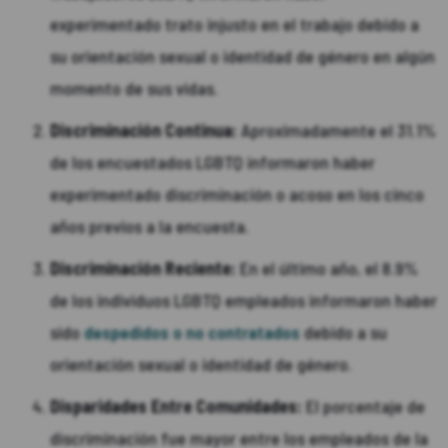
experimentado trato injusto en el trabajo debido a
su orientación sexual o identidad de género en algún
momento de sus vidas.
Discriminación Continua:
Aproximadamente el 31.1%
de los encuestados LGBTQ informaron haber
experimentado discriminación o acoso en los cinco
años previos a la encuesta.
Discriminación Reciente:
En el último año, el 8.9%
de los individuos LGBTQ empleados informaron haber
sido
despedidos o no contratados
debido a su
orientación sexual o identidad de género.
Disparidades Entre Comunidades:
El porcentaje de
discriminación fue mayor entre los empleados de la