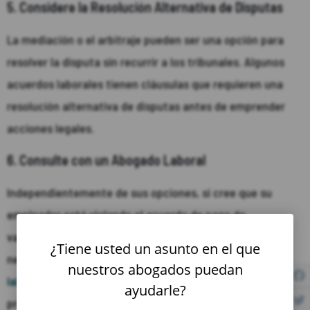
5. Considere la Resolución Alternativa de Disputas
La mediación o el arbitraje pueden ser una opción para
resolver la disputa sin recurrir a los tribunales. Algunos
acuerdos laborales tienen cláusulas que requieren una
resolución alternativa de disputas antes de emprender
acciones legales.
6. Consulte con un Abogado Laboral
Independientemente de sus opciones, si cree que su
empleador está violando el acuerdo de pago de
vacaciones y no está recibiendo la asistencia que
¿Tiene usted un asunto en el que
necesita de la DLSE, considere
consultar a un abogado
nuestros abogados puedan
laboral
para revisar su caso. Un abogado calificado puede
ayudarle?
proporcionar asesoría legal y representar sus intereses en