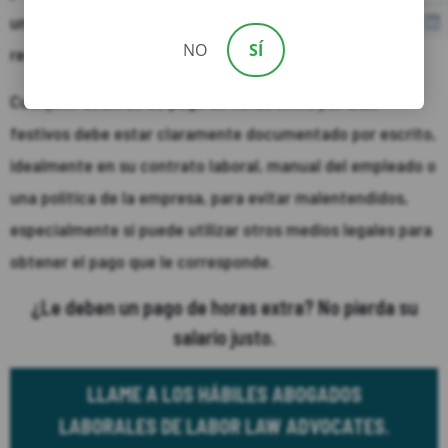
una disputa, y decidir el mejor curso de acción para su
NO
SÍ
reclamación por violación salarial.
Cualquier acuerdo de pago de horas extra por días
festivos debe estar claramente documentado por escrito,
idealmente en su contrato laboral, manual del empleado o
una política de la empresa, para evitar malentendidos,
especialmente si puede utilizar otros medios legales para
obtener el pago que le corresponde.
¿Le deben un pago de horas extra? No pierda su
salario justo.
LLAME A LOS HÁBILES ABOGADOS
LABORALES DE LABOR LAW ADVOCATES.