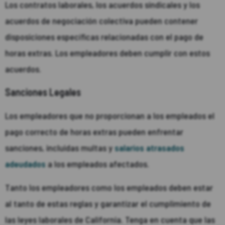
Los contratos laborales, los acuerdos sindicales y los
acuerdos de negociación colectiva pueden contener
disposiciones específicas relacionadas con el pago de
horas extras. Los empleadores deben cumplir con estos
acuerdos.
Sanciones Legales
Los empleadores que no proporcionan a los empleados el
pago correcto de horas extras pueden enfrentar
sanciones, incluidas multas y
salarios atrasados ​​
adeudados
a los empleados afectados.
Tanto los empleadores como los empleados deben estar
al tanto de estas reglas y garantizar el cumplimiento de
las leyes laborales de California. Tenga en cuenta que las