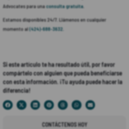
Advocates para una
consulta gratuita
.
Estamos disponibles 24/7. Llámenos en cualquier
momento al
(424)-688-3632.
Si este artículo te ha resultado útil, por favor
compártelo con alguien que pueda beneficiarse
con esta información. ¡Tu ayuda puede hacer la
diferencia!
CONTÁCTENOS HOY