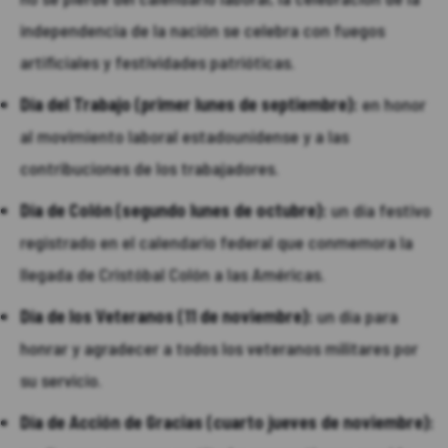
independencia de la nación se celebra con fuegos
artificiales y festividades patrióticas.
Día del Trabajo (primer lunes de septiembre):
en honor
al movimiento laboral estadounidense y a las
contribuciones de los trabajadores.
Día de Colón (segundo lunes de octubre):
un día festivo
registrado en el calendario federal que conmemora la
llegada de Cristóbal Colón a las Américas.
Día de los Veteranos (11 de noviembre):
un día para
honrar y agradecer a todos los veteranos militares por
su servicio.
Día de Acción de Gracias (cuarto jueves de noviembre):