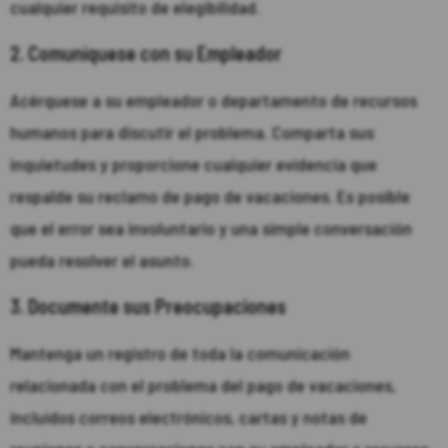
cualquier requisito de elegibilidad.
2. Comuníquese con su Empleador
Acérquese a su empleador o departamento de recursos
humanos para discutir el problema. Comparta sus
inquietudes y proporcione cualquier evidencia que
respalde su reclamo de pago de vacaciones. Es posible
que el error sea involuntario y una simple conversación
pueda resolver el asunto.
3. Documente sus Preocupaciones
Mantenga un registro de toda la comunicación
relacionada con el problema del pago de vacaciones,
incluidos correos electrónicos, cartas y notas de