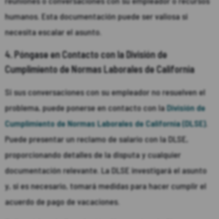
reuniones o conversaciones con su empleador o recursos
humanos. Esta documentación puede ser valiosa si
necesita escalar el asunto.
4. Póngase en Contacto con la División de
Cumplimiento de Normas Laborales de California
Si sus conversaciones con su empleador no resuelven el
problema, puede ponerse en contacto con la
División de
Cumplimiento de Normas Laborales de California (DLSE)
.
Puede presentar un reclamo de salario con la DLSE,
proporcionando detalles de la disputa y cualquier
documentación relevante. La DLSE investigará el asunto
y, si es necesario, tomará medidas para hacer cumplir el
acuerdo de pago de vacaciones.