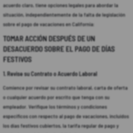
acuerdo claro, tiene opciones legales para abordar la
situación, independientemente de la falta de legislación
sobre el pago de vacaciones en California:
TOMAR ACCIÓN DESPUÉS DE UN
DESACUERDO SOBRE EL PAGO DE DÍAS
FESTIVOS
1. Revise su Contrato o Acuerdo Laboral
Comience por revisar su contrato laboral, carta de oferta
o cualquier acuerdo por escrito que tenga con su
empleador. Verifique los términos y condiciones
específicos con respecto al pago de vacaciones, incluidos
los días festivos cubiertos, la tarifa regular de pago y