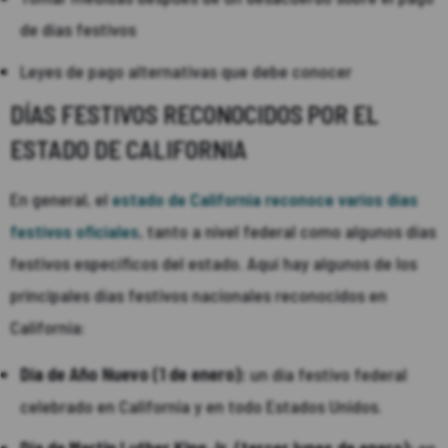
de días festivos
Leyes de pago alternativas que debe conocer
DÍAS FESTIVOS RECONOCIDOS POR EL
ESTADO DE CALIFORNIA
En general, el
estado de California reconoce varios días
festivos oficiales
, tanto a nivel federal como algunos días
festivos específicos del estado. Aquí hay algunos de los
principales días festivos nacionales reconocidos en
California:
Día de Año Nuevo (1 de enero):
un día festivo federal
celebrado en California y en todo Estados Unidos.
Día de Martin Luther King Jr. (tercer lunes de enero):
en