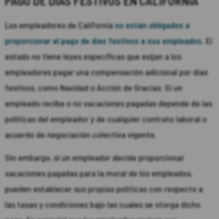
PAGO DE DÍAS FESTIVOS EN CALIFORNIA
Los empleadores de California
no están obligados a
proporcionar el pago de días festivos a sus empleados
. El
estado no tiene leyes específicas que exijan a los
empleadores pagar una compensación adicional por días
festivos, como Navidad o Acción de Gracias. Si un
empleado recibe o no vacaciones pagadas depende de las
políticas del empleador y de cualquier contrato laboral o
acuerdo de negociación colectiva vigente.
Sin embargo, si un empleador decide proporcionar
vacaciones pagadas para la moral de los empleados,
pueden establecer sus propias políticas con respecto a
las tasas y condiciones bajo las cuales se otorga dicho