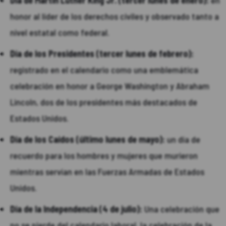
honor al líder de los derechos civiles y observado tanto a
nivel estatal como federal.
Día de los Presidentes (tercer lunes de febrero):
registrado en el calendario como una emblemática
celebración en honor a George Washington y Abraham
Lincoln, dos de los presidentes más destacados de
Estados Unidos.
Día de los Caídos (último lunes de mayo):
un día de
recuerdo para los hombres y mujeres que murieron
mientras servían en las Fuerzas Armadas de Estados
Unidos.
Día de la Independencia (4 de julio):
Una celebración que
no se pierde del calendario laboral, la celebración de la