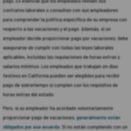
pago. Es esencial que los empleados revisen sus
contratos laborales o consulten con sus empleadores
para comprender la política específica de su empresa con
respecto a las vacaciones y el pago. Además, si un
empleador decide proporcionar pago por vacaciones, debe
asegurarse de cumplir con todas las leyes laborales
aplicables, incluidas las regulaciones de horas extras y
salarios mínimos. Los empleados que trabajan en días
festivos en California pueden ser elegibles para recibir
pago de sobretiempo si cumplen con los requisitos de
horas extras del estado.
Pero, si su empleador ha acordado voluntariamente
proporcionar pago de vacaciones,
generalmente están
obligados por ese acuerdo
. Si no están cumpliendo con un