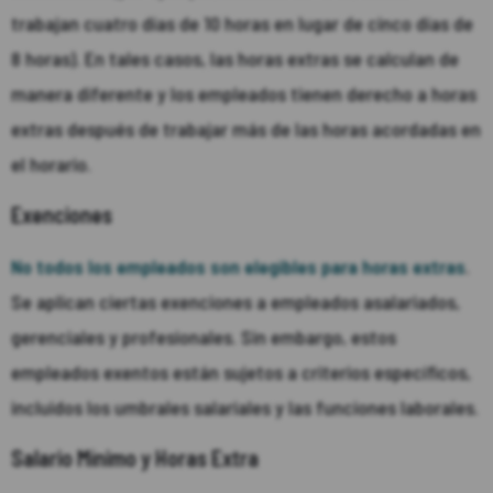
trabajan cuatro días de 10 horas en lugar de cinco días de
8 horas). En tales casos, las horas extras se calculan de
manera diferente y los empleados tienen derecho a horas
extras después de trabajar más de las horas acordadas en
el horario.
Exenciones
No todos los empleados son elegibles para horas extras
.
Se aplican ciertas exenciones a empleados asalariados,
gerenciales y profesionales. Sin embargo, estos
empleados exentos están sujetos a criterios específicos,
incluidos los umbrales salariales y las funciones laborales.
Salario Mínimo y Horas Extra