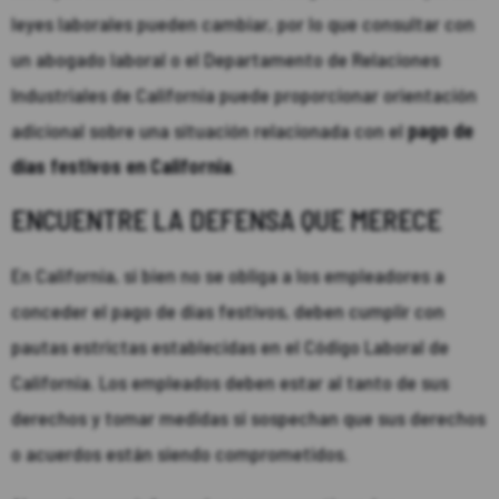
leyes laborales pueden cambiar, por lo que consultar con
un abogado laboral o el Departamento de Relaciones
Industriales de California puede proporcionar orientación
adicional sobre una situación relacionada con el
pago de
días festivos en California
.
ENCUENTRE LA DEFENSA QUE MERECE
En California, si bien no se obliga a los empleadores a
conceder el pago de días festivos, deben cumplir con
pautas estrictas establecidas en el Código Laboral de
California. Los empleados deben estar al tanto de sus
derechos y tomar medidas si sospechan que sus derechos
o acuerdos están siendo comprometidos.