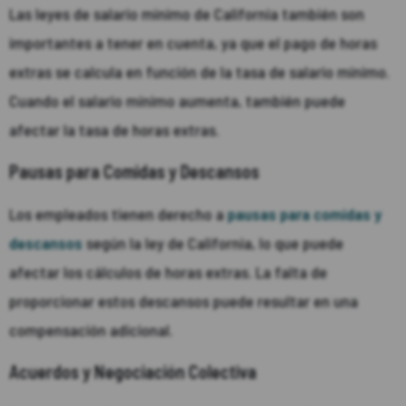
Las leyes de salario mínimo de California también son
importantes a tener en cuenta, ya que el pago de horas
extras se calcula en función de la tasa de salario mínimo.
Cuando el salario mínimo aumenta, también puede
afectar la tasa de horas extras.
Pausas para Comidas y Descansos
Los empleados tienen derecho a
pausas para comidas y
descansos
según la ley de California, lo que puede
afectar los cálculos de horas extras. La falta de
proporcionar estos descansos puede resultar en una
compensación adicional.
Acuerdos y Negociación Colectiva