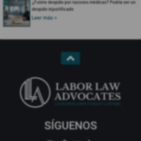
¿Fuiste despido por razones médicas? Podría ser un
despido injustificado
Leer más »
SÍGUENOS