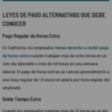
LEYES DE PAGO ALTERNATIVAS QUE DEBE
CONOCER
Pago Regular de Horas Extra
En California, los empleados
tienen derecho a recibir pago
de horas extra
cuando trabajan más de ocho horas en un
solo día laborable o más de 40 horas en una semana
laboral. El pago de horas extras se calcula generalmente a
una tasa regular de 1.5 veces el salario por hora regular del
empleado.
Doble Tiempo Extra
Cuando los empleados trabajan más de 12 horas en un día