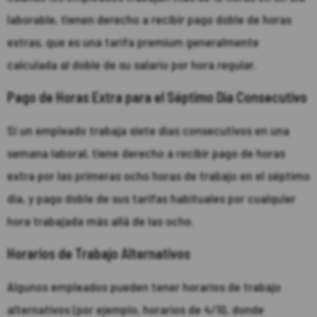
laborable, tienen derecho a recibir pago doble de horas
extras, que es una tarifa premium generalmente
calculada al doble de su salario por hora regular.
Pago de Horas Extra para el Séptimo Día Consecutivo
Si un empleado trabaja siete días consecutivos en una
semana laboral, tiene derecho a recibir pago de horas
extra por las primeras ocho horas de trabajo en el séptimo
día, y pago doble de sus tarifas habituales por cualquier
hora trabajada más allá de las ocho.
Horarios de Trabajo Alternativos
Algunos empleados pueden tener horarios de trabajo
alternativos (por ejemplo, horarios de 4/10, donde