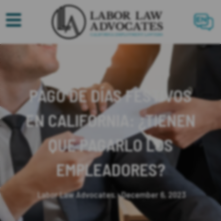
EN
PAGO DE DÍAS FESTIVOS
EN CALIFORNIA: ¿TIENEN
QUE PAGARLO LOS
EMPLEADORES?
Labor Law Advocates.
December 6, 2023