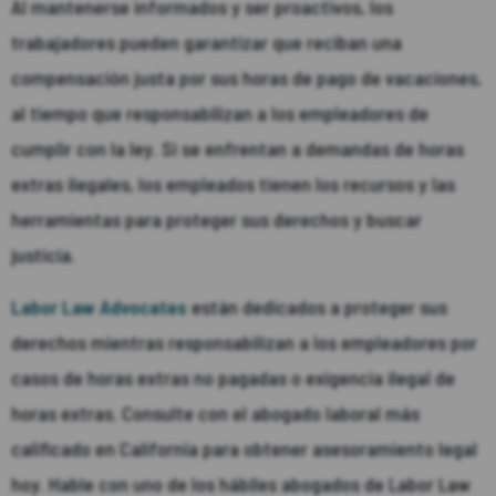
Al mantenerse informados y ser proactivos, los
trabajadores pueden garantizar que reciban una
compensación justa por sus horas de pago de vacaciones,
al tiempo que responsabilizan a los empleadores de
cumplir con la ley. Si se enfrentan a demandas de horas
extras ilegales, los empleados tienen los recursos y las
herramientas para proteger sus derechos y buscar
justicia.
Labor Law Advocates
están dedicados a proteger sus
derechos mientras responsabilizan a los empleadores por
casos de horas extras no pagadas o exigencia ilegal de
horas extras. Consulte con el abogado laboral más
calificado en California para obtener asesoramiento legal
hoy. Hable con uno de los hábiles abogados de Labor Law