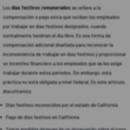
Los
días festivos remunerados
se refiere a la
compensación o pago extra que reciben los empleados
por trabajar en días festivos designados, cuando
normalmente tendrían el día libre. Es una forma de
compensación adicional diseñada para reconocer la
inconveniencia de trabajar en días festivos y proporcionar
un incentivo financiero a los empleados que se les exige
trabajar durante estos períodos. Sin embargo, esta
práctica no está obligada a nivel federal. En este artículo,
discutiremos:
Días festivos reconocidos por el estado de California
Pago de días festivos en California
Tomar medidas después de un desacuerdo sobre el pago