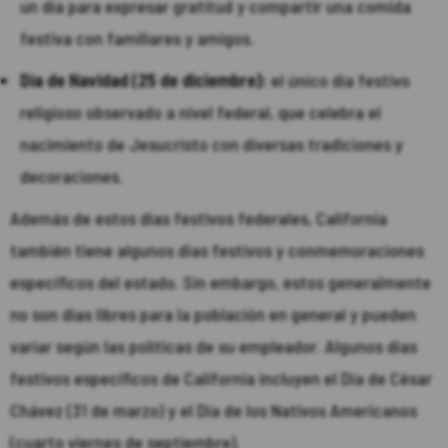
un día para expresar gratitud y compartir una comida
festiva con familiares y amigos.
Día de Navidad (25 de diciembre):
el único día festivo
religioso observado a nivel federal, que celebra el
nacimiento de Jesucristo con diversas tradiciones y
decoraciones.
Además de estos días festivos federales, California
también tiene algunos días festivos y conmemoraciones
específicos del estado. Sin embargo, estos generalmente
no son días libres para la población en general y pueden
variar según las políticas de su empleador. Algunos días
festivos específicos de California incluyen el Día de César
Chávez (31 de marzo) y el Día de los Nativos Americanos
(cuarto viernes de septiembre).