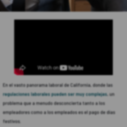
En el vasto panorama laboral de California, donde las
regulaciones laborales pueden ser muy complejas
, un
problema que a menudo desconcierta tanto a los
empleadores como a los empleados es el pago de días
festivos.