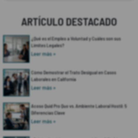
ARTÍCULO DESTACADO
¿Qué es el Empleo a Voluntad y Cuáles son sus
Límites Legales?
Leer más »
Cómo Demostrar el Trato Desigual en Casos
Laborales en California
Leer más »
Acoso Quid Pro Quo vs. Ambiente Laboral Hostil: 5
Diferencias Clave
Leer más »