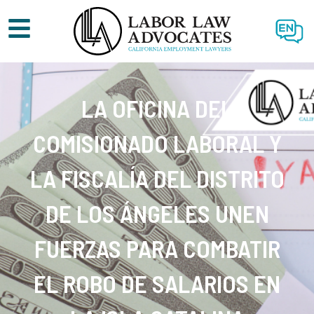
EN
LA OFICINA DEL
COMISIONADO LABORAL Y
LA FISCALÍA DEL DISTRITO
DE LOS ÁNGELES UNEN
FUERZAS PARA COMBATIR
EL ROBO DE SALARIOS EN