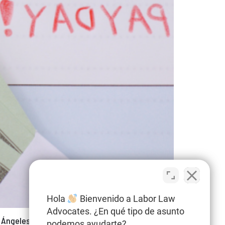
Hola
Bienvenido a Labor Law
Advocates. ¿En qué tipo de asunto
Ángeles para llevar ante la justicia a dos
podemos ayudarte?