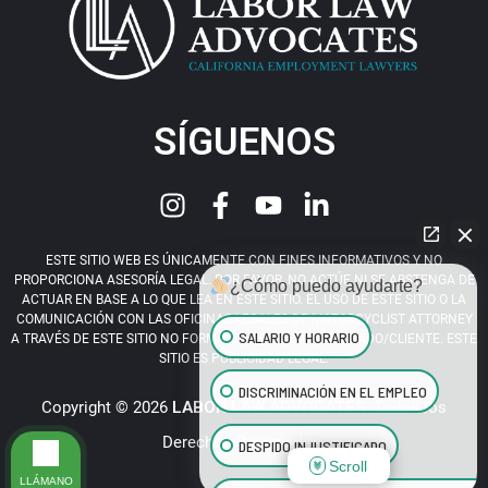
SÍGUENOS
ESTE SITIO WEB ES ÚNICAMENTE CON FINES INFORMATIVOS Y NO
PROPORCIONA ASESORÍA LEGAL. POR FAVOR, NO ACTÚE NI SE ABSTENGA DE
¿Cómo puedo ayudarte?
ACTUAR EN BASE A LO QUE LEA EN ESTE SITIO. EL USO DE ESTE SITIO O LA
COMUNICACIÓN CON LAS OFICINAS LEGALES DE MOTORCYCLIST ATTORNEY
SALARIO Y HORARIO
A TRAVÉS DE ESTE SITIO NO FORMA UNA RELACIÓN ABOGADO/CLIENTE. ESTE
SITIO ES PUBLICIDAD LEGAL.
DISCRIMINACIÓN EN EL EMPLEO
Copyright © 2026
LABOR LAW ADVOCATES
. Todos los
Derechos Reservados.
DESPIDO INJUSTIFICADO
Scroll
LLÁMANO