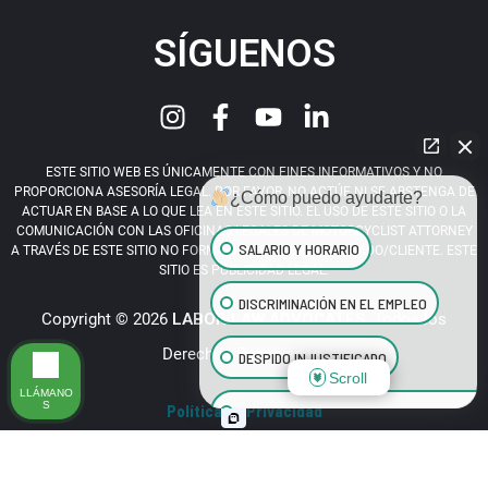
SÍGUENOS
ESTE SITIO WEB ES ÚNICAMENTE CON FINES INFORMATIVOS Y NO
PROPORCIONA ASESORÍA LEGAL. POR FAVOR, NO ACTÚE NI SE ABSTENGA DE
¿Cómo puedo ayudarte?
ACTUAR EN BASE A LO QUE LEA EN ESTE SITIO. EL USO DE ESTE SITIO O LA
COMUNICACIÓN CON LAS OFICINAS LEGALES DE MOTORCYCLIST ATTORNEY
SALARIO Y HORARIO
A TRAVÉS DE ESTE SITIO NO FORMA UNA RELACIÓN ABOGADO/CLIENTE. ESTE
SITIO ES PUBLICIDAD LEGAL.
DISCRIMINACIÓN EN EL EMPLEO
Copyright © 2026
LABOR LAW ADVOCATES
. Todos los
Derechos Reservados.
DESPIDO INJUSTIFICADO
Scroll
LLÁMANO
S
Política de Privacidad
ACOSO SEXUAL EN EL LUGAR DE TRABAJ
¡LLAME YA! (424) 688 3632
BENEFICIOS PARA EMPLEADOS