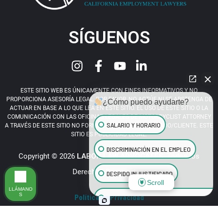
SÍGUENOS
ESTE SITIO WEB ES ÚNICAMENTE CON FINES INFORMATIVOS Y NO
PROPORCIONA ASESORÍA LEGAL. POR FAVOR, NO ACTÚE NI SE ABSTENGA DE
¿Cómo puedo ayudarte?
ACTUAR EN BASE A LO QUE LEA EN ESTE SITIO. EL USO DE ESTE SITIO O LA
COMUNICACIÓN CON LAS OFICINAS LEGALES DE MOTORCYCLIST ATTORNEY
SALARIO Y HORARIO
A TRAVÉS DE ESTE SITIO NO FORMA UNA RELACIÓN ABOGADO/CLIENTE. ESTE
SITIO ES PUBLICIDAD LEGAL.
DISCRIMINACIÓN EN EL EMPLEO
Copyright © 2026
LABOR LAW ADVOCATES
. Todos los
Derechos Reservados.
DESPIDO INJUSTIFICADO
Scroll
LLÁMANO
S
Política de Privacidad
ACOSO SEXUAL EN EL LUGAR DE TRABAJ