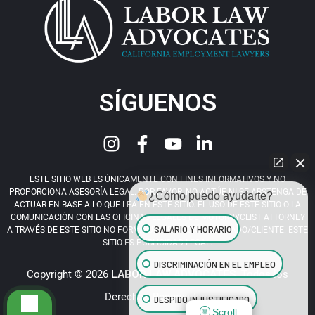
SÍGUENOS
ESTE SITIO WEB ES ÚNICAMENTE CON FINES INFORMATIVOS Y NO
PROPORCIONA ASESORÍA LEGAL. POR FAVOR, NO ACTÚE NI SE ABSTENGA DE
¿Cómo puedo ayudarte?
ACTUAR EN BASE A LO QUE LEA EN ESTE SITIO. EL USO DE ESTE SITIO O LA
COMUNICACIÓN CON LAS OFICINAS LEGALES DE MOTORCYCLIST ATTORNEY
SALARIO Y HORARIO
A TRAVÉS DE ESTE SITIO NO FORMA UNA RELACIÓN ABOGADO/CLIENTE. ESTE
SITIO ES PUBLICIDAD LEGAL.
DISCRIMINACIÓN EN EL EMPLEO
Copyright © 2026
LABOR LAW ADVOCATES
. Todos los
Derechos Reservados.
DESPIDO INJUSTIFICADO
Scroll