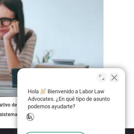
Hola
Bienvenido a Labor Law
Advocates. ¿En qué tipo de asunto
tivo destinado a regular la inteligencia
podemos ayudarte?
los sistemas de IA, también conocidos como