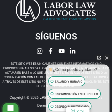
SÍGUENOS
ESTE SITIO WEB ES ÚNICAMENTE CON FINES INFORMATIVOS Y NO
PROPORCIONA ASESORÍA LEGAL. POR FAVOR, NO ACTÚE NI SE ABSTENGA DE
¿Cómo puedo ayudarte?
ACTUAR EN BASE A LO QUE LEA EN ESTE SITIO. EL USO DE ESTE SITIO O LA
COMUNICACIÓN CON LAS OFICINAS LEGALES DE MOTORCYCLIST ATTORNEY
SALARIO Y HORARIO
A TRAVÉS DE ESTE SITIO NO FORMA UNA RELACIÓN ABOGADO/CLIENTE. ESTE
SITIO ES PUBLICIDAD LEGAL.
DISCRIMINACIÓN EN EL EMPLEO
Copyright © 2026
LABOR LAW ADVOCATES
. Todos los
Derechos Reservados.
DESPIDO INJUSTIFICADO
Scroll