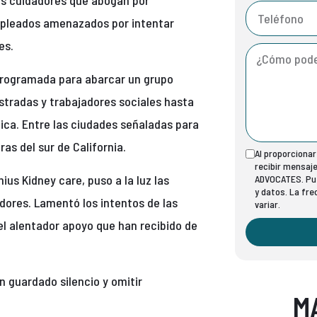
os cuidadores que abogan por
mpleados amenazados por intentar
tes.
programada para abarcar un grupo
istradas y trabajadores sociales hasta
nica. Entre las ciudades señaladas para
ras del sur de California.
Al proporciona
recibir mensaj
us Kidney care, puso a la luz las
ADVOCATES. Pue
y datos. La fr
dores. Lamentó los intentos de las
variar.
 el alentador apoyo que han recibido de
 guardado silencio y omitir
M