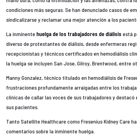
mano dura, como la intimidación y las amenazas, contra l
condiciones más seguras. Se han denunciado casos de e
sindicalizarse y reclamar una mejor atención a los pacien
La inminente
huelga de los trabajadores de diálisis
está 
diverso de protestantes de diálisis, desde enfermeras reg
recepcionistas y técnicos certificados en hemodiálisis clí
la huelga se incluyen San Jose, Gilroy, Brentwood, entre ot
Manny Gonzalez, técnico titulado en hemodiálisis de Freseni
frustraciones profundamente arraigadas entre los trabaja
clínicas de callar las voces de sus trabajadores y destacó
sus pacientes.
Tanto Satellite Healthcare como Fresenius Kidney Care han
comentarios sobre la inminente huelga.