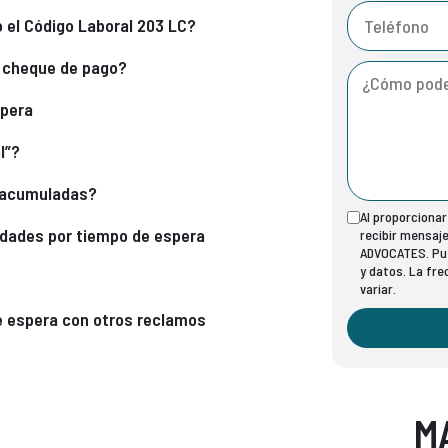
 el Código Laboral 203 LC?
o cheque de pago?
spera
l”?
s acumuladas?
Al proporciona
dades por tiempo de espera
recibir mensaj
ADVOCATES. Pue
y datos. La fr
variar.
e espera con otros reclamos
M