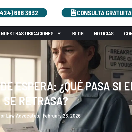
(424) 688 3632
CONSULTA GRATUITA
NUESTRAS UBICACIONES
BLOG
NOTICIAS
CO
DE ESPERA: ¿QUÉ PASA SI E
SE RETRASA?
or Law Advocates.
February 26, 2026