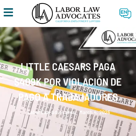
EN
LITTLE CAESARS PAGA
$409K POR VIOLACIÓN DE
PAGO A TRABAJADORES
Labor Law Advocates.
March 4, 2026