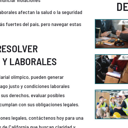
enunciar violaciones
D
aborales afectan la salud o la seguridad
ás fuertes del país, pero navegar estas
RESOLVER
 Y LABORALES
larial olímpico, pueden generar
ago justo y condiciones laborales
sus derechos, evaluar posibles
cumplan con sus obligaciones legales.
pciones legales, contáctenos hoy para una
s de California que buscan claridad y