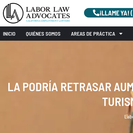
¡LLAME YA! 
INICIO
QUIÉNES SOMOS
AREAS DE PRÁCTICA
LA PODRÍA RETRASAR AU
TURIS
Lab