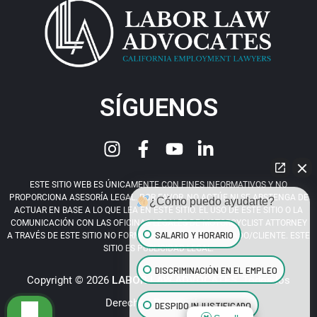
SÍGUENOS
ESTE SITIO WEB ES ÚNICAMENTE CON FINES INFORMATIVOS Y NO
PROPORCIONA ASESORÍA LEGAL. POR FAVOR, NO ACTÚE NI SE ABSTENGA DE
¿Cómo puedo ayudarte?
ACTUAR EN BASE A LO QUE LEA EN ESTE SITIO. EL USO DE ESTE SITIO O LA
COMUNICACIÓN CON LAS OFICINAS LEGALES DE MOTORCYCLIST ATTORNEY
SALARIO Y HORARIO
A TRAVÉS DE ESTE SITIO NO FORMA UNA RELACIÓN ABOGADO/CLIENTE. ESTE
SITIO ES PUBLICIDAD LEGAL.
DISCRIMINACIÓN EN EL EMPLEO
Copyright © 2026
LABOR LAW ADVOCATES
. Todos los
Derechos Reservados.
DESPIDO INJUSTIFICADO