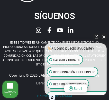
SÍGUENOS
ESTE SITIO WEB ES ÚNICAMENTE CON FINES INFORMATIVOS Y NO
PROPORCIONA ASESORÍA LEGAL. POR FAVOR, NO ACTÚE NI SE ABSTENGA DE
¿Cómo puedo ayudarte?
ACTUAR EN BASE A LO QUE LEA EN ESTE SITIO. EL USO DE ESTE SITIO O LA
COMUNICACIÓN CON LAS OFICINAS LEGALES DE MOTORCYCLIST ATTORNEY
SALARIO Y HORARIO
A TRAVÉS DE ESTE SITIO NO FORMA UNA RELACIÓN ABOGADO/CLIENTE. ESTE
SITIO ES PUBLICIDAD LEGAL.
DISCRIMINACIÓN EN EL EMPLEO
Copyright © 2026
LABOR LAW ADVOCATES
. Todos los
Derechos Reservados.
DESPIDO INJUSTIFICADO
Scroll
LLÁMANO
S
Política de Privacidad
ACOSO SEXUAL EN EL LUGAR DE TRABAJ
¡LLAME YA! (424) 688 3632
BENEFICIOS PARA EMPLEADOS