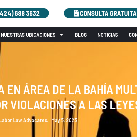
(424) 688 3632
CONSULTA GRATUITA
NUESTRAS UBICACIONES
BLOG
NOTICIAS
CO
EN ÁREA DE LA BAHÍA MULT
R VIOLACIONES A LAS LEY
Labor Law Advocates.
May 5, 2023