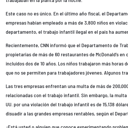
trabajaban en la planta por la noche.
Este caso no es único. En el último año fiscal, el Departa
empresas habían empleado a más de 3,800 niños en violació
departamento, el trabajo infantil ilegal en el país ha aum
Recientemente, CNN informó que el Departamento de Trab
propietarias de más de 60 restaurantes de McDonald’s en 
incluidos dos de 10 años. Los niños trabajaron más horas de
que no se permiten para trabajadores jóvenes. Algunos tra
Las tres empresas enfrentan una multa de más de 200,000 d
relacionadas con el trabajo infantil. Sin embargo, la multa 
UU. por una violación del trabajo infantil es de 15,138 dólar
disuadir a las grandes empresas rentables, según el Depa
¿Está usted o alguien que conoce experimentando problema