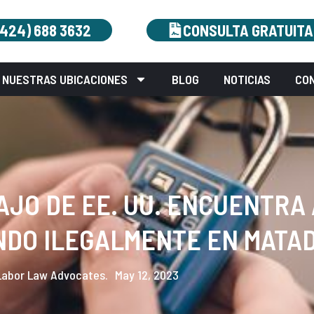
(424) 688 3632
CONSULTA GRATUITA
NUESTRAS UBICACIONES
BLOG
NOTICIAS
CO
JO DE EE. UU. ENCUENTRA 
NDO ILEGALMENTE EN MATA
Labor Law Advocates.
May 12, 2023