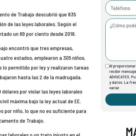
mento de Trabajo descubrió que 835
n de las leyes laborales. Según el
entado un 69 por ciento desde 2018.
ajo encontró que tres empresas,
cuatro estados, emplearon a 305 niños,
Al proporciona
 lo permitido por ley y realizaron tareas
recibir mensaj
bajaron hasta las 2 de la madrugada.
ADVOCATES. Pue
y datos. La fr
variar.
ólares por violar las leyes laborales
civil máxima bajo la ley actual de EE.
es por niño, lo que no es suficiente para
rtamento de Trabajo.
M
s laborales o un trato injusto en el