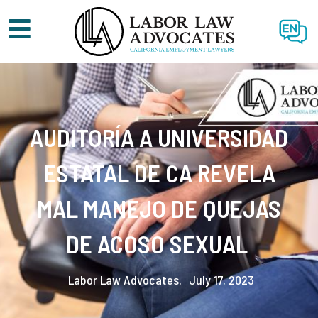
EN
AUDITORÍA A UNIVERSIDAD
ESTATAL DE CA REVELA
MAL MANEJO DE QUEJAS
DE ACOSO SEXUAL
Labor Law Advocates.
July 17, 2023