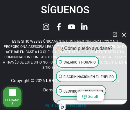
SÍGUENOS
ESTE SITIO WEB ES ÚNICAMENTE CON FINES INFORMATIVOS Y NO
PROPORCIONA ASESORÍA LEGAL. POR FAVOR, NO ACTÚE NI SE ABSTENGA DE
¿Cómo puedo ayudarte?
ACTUAR EN BASE A LO QUE LEA EN ESTE SITIO. EL USO DE ESTE SITIO O LA
COMUNICACIÓN CON LAS OFICINAS LEGALES DE MOTORCYCLIST ATTORNEY
SALARIO Y HORARIO
A TRAVÉS DE ESTE SITIO NO FORMA UNA RELACIÓN ABOGADO/CLIENTE. ESTE
SITIO ES PUBLICIDAD LEGAL.
DISCRIMINACIÓN EN EL EMPLEO
Copyright © 2026
LABOR LAW ADVOCATES
. Todos los
Derechos Reservados.
DESPIDO INJUSTIFICADO
Scroll
LLÁMANO
S
Política de Privacidad
ACOSO SEXUAL EN EL LUGAR DE TRABAJ
¡LLAME YA! (424) 688 3632
BENEFICIOS PARA EMPLEADOS