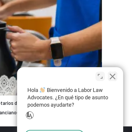
Hola
Bienvenido a Labor Law
Advocates. ¿En qué tipo de asunto
etarios de hogares residenciales de cuidado por
podemos ayudarte?
ancianos. Una mujer filipina, que llegó a San