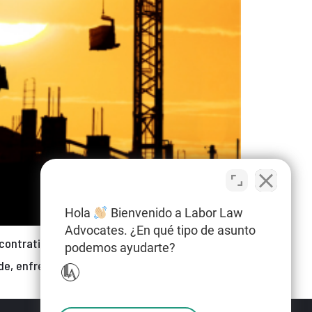
Hola
Bienvenido a Labor Law
Advocates. ¿En qué tipo de asunto
bcontratista de construcción que opera en
podemos ayudarte?
de, enfrenta acusaciones de múltiples