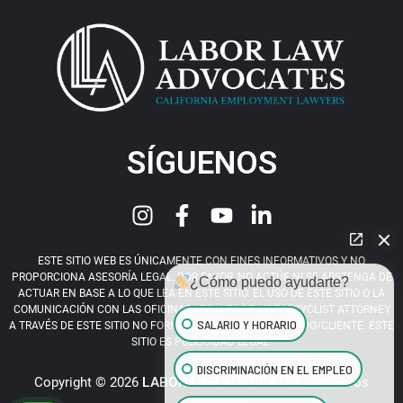
SÍGUENOS
ESTE SITIO WEB ES ÚNICAMENTE CON FINES INFORMATIVOS Y NO
PROPORCIONA ASESORÍA LEGAL. POR FAVOR, NO ACTÚE NI SE ABSTENGA DE
¿Cómo puedo ayudarte?
ACTUAR EN BASE A LO QUE LEA EN ESTE SITIO. EL USO DE ESTE SITIO O LA
COMUNICACIÓN CON LAS OFICINAS LEGALES DE MOTORCYCLIST ATTORNEY
SALARIO Y HORARIO
A TRAVÉS DE ESTE SITIO NO FORMA UNA RELACIÓN ABOGADO/CLIENTE. ESTE
SITIO ES PUBLICIDAD LEGAL.
DISCRIMINACIÓN EN EL EMPLEO
Copyright © 2026
LABOR LAW ADVOCATES
. Todos los